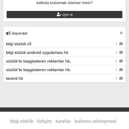
katkıda bulunmak istemez misin?
üye ol
duyurular
bilgi sözlük v5
1
bilgi sözlük android uygulaması hk
1
sözlük'te başgösteren reklamlar hk.
1
sözlük'te başgösteren reklamlar hk.
1
kesinti hk
1
bilgi sözlük
iletişim
kurallar
kullanıcı sözleşmesi