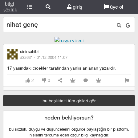
giriş
üye ol
nihat genç
sinirsahibi
#32631 ·
01.12.2004 11:07
17 yasindaki cicekler tarafindan yanlis anlanan yazardir.
2
0
bu başlıktaki tüm girileri gör
neden bekliyorsun?
bu sözlük, duygu ve düşüncelerini özgürce paylaştığın bir platform,
hislerini tercüme eden özgür bilgi kaynağıdır.