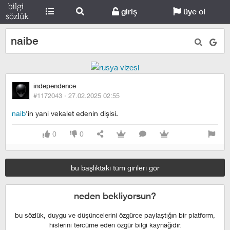
giriş
üye ol
naibe
independence
#1172043 ·
27.02.2025 02:55
naib
'in yani vekalet edenin dişisi.
0
0
bu başlıktaki tüm girileri gör
neden bekliyorsun?
bu sözlük, duygu ve düşüncelerini özgürce paylaştığın bir platform,
hislerini tercüme eden özgür bilgi kaynağıdır.