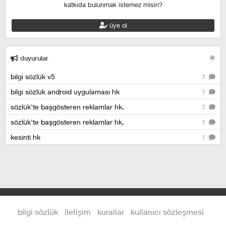
katkıda bulunmak istemez misin?
üye ol
duyurular
bilgi sözlük v5
1
bilgi sözlük android uygulaması hk
1
sözlük'te başgösteren reklamlar hk.
1
sözlük'te başgösteren reklamlar hk.
1
kesinti hk
1
bilgi sözlük
iletişim
kurallar
kullanıcı sözleşmesi