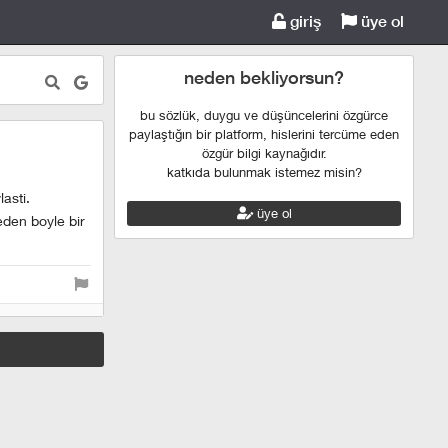
giriş
üye ol
neden bekliyorsun?
bu sözlük, duygu ve düşüncelerini özgürce
paylaştığın bir platform, hislerini tercüme eden
özgür bilgi kaynağıdır.
katkıda bulunmak istemez misin?
asti.
üye ol
eden boyle bir