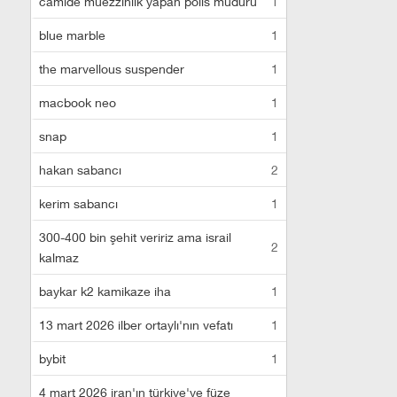
camide müezzinlik yapan polis müdürü
1
blue marble
1
the marvellous suspender
1
macbook neo
1
snap
1
hakan sabancı
2
kerim sabancı
1
300-400 bin şehit veririz ama israil
2
kalmaz
baykar k2 kamikaze iha
1
13 mart 2026 ilber ortaylı'nın vefatı
1
bybit
1
4 mart 2026 iran'ın türkiye'ye füze