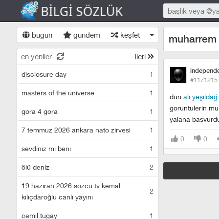
bugün
gündem
keşfet
muharrem 
en yeniler
ileri
independ
disclosure day
1
#1171215
masters of the universe
1
dün
ali yeşildağ
goruntulerin mu
gora 4 gora
1
yalana basvurd
7 temmuz 2026 ankara nato zirvesi
1
0
0
sevdiniz mi beni
1
ölü deniz
2
19 haziran 2026 sözcü tv kemal
2
kılıçdaroğlu canlı yayını
cemil tugay
1