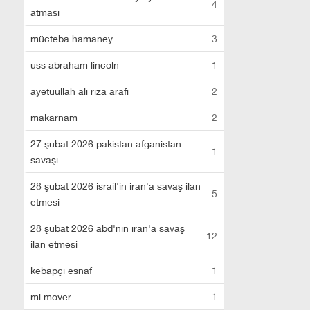
4
atması
mücteba hamaney
3
uss abraham lincoln
1
ayetuullah ali rıza arafi
2
makarnam
2
27 şubat 2026 pakistan afganistan
1
savaşı
28 şubat 2026 israil'in iran'a savaş ilan
5
etmesi
28 şubat 2026 abd'nin iran'a savaş
12
ilan etmesi
kebapçı esnaf
1
mi mover
1