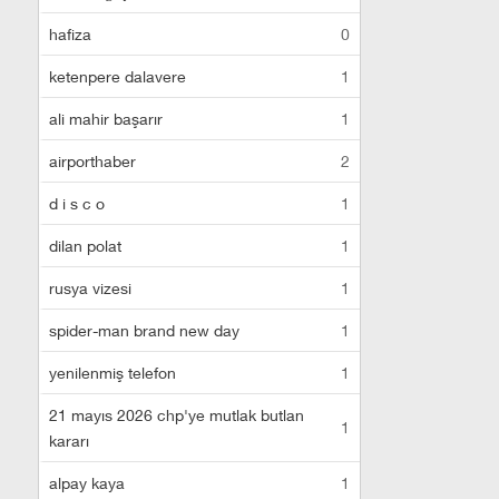
hafiza
0
ketenpere dalavere
1
ali mahir başarır
1
airporthaber
2
d i s c o
1
dilan polat
1
rusya vizesi
1
spider-man brand new day
1
yenilenmiş telefon
1
21 mayıs 2026 chp'ye mutlak butlan
1
kararı
alpay kaya
1