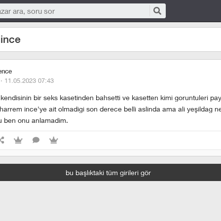
ince
ence
 ·
11.05.2023 07:43
kendisinin bir seks kasetinden bahsetti ve kasetten kimi goruntuleri payl
harrem ince'ye ait olmadigi son derece belli aslinda ama ali yeşildag n
u ben onu anlamadim.
bu başlıktaki tüm girileri gör