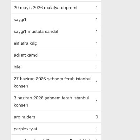
20 mayıs 2026 malatya depremi
1
saygı1
1
saygı1 mustafa sandal
1
elif afra kılıç
1
adı intikamdı
1
hileli
1
27 haziran 2026 şebnem ferah istanbul
1
konseri
3 haziran 2026 şebnem ferah istanbul
1
konseri
arc raiders
0
perplexity.ai
1