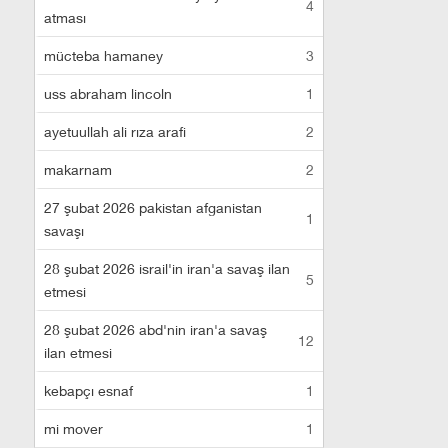
4
atması
mücteba hamaney
3
uss abraham lincoln
1
ayetuullah ali rıza arafi
2
makarnam
2
27 şubat 2026 pakistan afganistan
1
savaşı
28 şubat 2026 israil'in iran'a savaş ilan
5
etmesi
28 şubat 2026 abd'nin iran'a savaş
12
ilan etmesi
kebapçı esnaf
1
mi mover
1