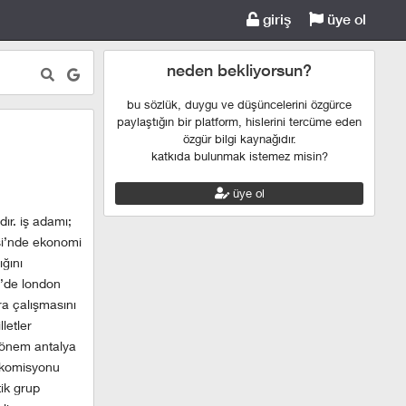
giriş
üye ol
neden bekliyorsun?
bu sözlük, duygu ve düşüncelerini özgürce
paylaştığın bir platform, hislerini tercüme eden
özgür bilgi kaynağıdır.
katkıda bulunmak istemez misin?
üye ol
ır. iş adamı;
esi’nde ekonomi
ığını
e’de london
a çalışmasını
letler
 dönem antalya
s komisyonu
ik grup