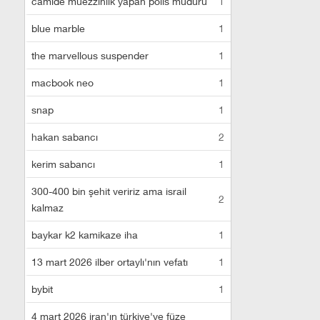
camide müezzinlik yapan polis müdürü
1
blue marble
1
the marvellous suspender
1
macbook neo
1
snap
1
hakan sabancı
2
kerim sabancı
1
300-400 bin şehit veririz ama israil
2
kalmaz
baykar k2 kamikaze iha
1
13 mart 2026 ilber ortaylı'nın vefatı
1
bybit
1
4 mart 2026 iran'ın türkiye'ye füze