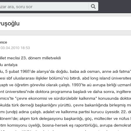
vuşoğlu
ence
·
03.04.2010 18:53
llet meclisi 23. dönem milletvekili
u antalya
u, 5 şubat 1968’de alanya’da doğdu. baba adı osman, anne adı fatma’d
esi sbf uluslararası ilişkiler bölümü’nü bitirdi. abd long island üniversit
aptı ve öğretim görevlisi olarak çalıştı. 1993’te aü avrupa birliği uzmanl
ent üniversitesi’nde doktora programına başladı ve daha sonra, ingilter
mics’te "çevre ekonomisi ve sürdürülebilir kalkınma" konusunda doktor
kulda türk derneği başkanlığını yürüttü. çevre bakanlığında birleşmiş mil
ı (undp) adına çalıştı. adalet ve kalkınma partisi kurucu üyesidir. 22.
3. dönem’de; akpm türk delegasyonu başkanlığı, göç, mülteciler ve nüfu
etim komisyonu üyeliği, bosna-hersek eş raportörlüğü, avrupa demokrat