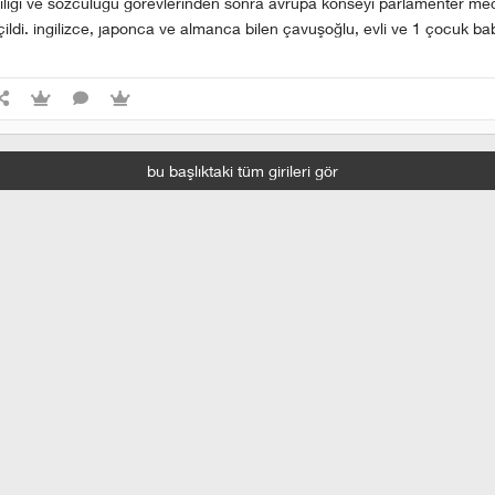
lığı ve sözcülüğü görevlerinden sonra avrupa konseyi parlamenter mec
ildi. ingilizce, japonca ve almanca bilen çavuşoğlu, evli ve 1 çocuk bab
bu başlıktaki tüm girileri gör