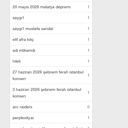
20 mayıs 2026 malatya depremi
1
saygı1
1
saygı1 mustafa sandal
1
elif afra kılıç
1
adı intikamdı
1
hileli
1
27 haziran 2026 şebnem ferah istanbul
1
konseri
3 haziran 2026 şebnem ferah istanbul
1
konseri
arc raiders
0
perplexity.ai
1