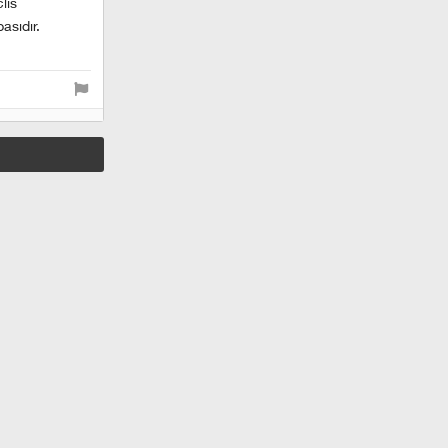
lis
asıdır.