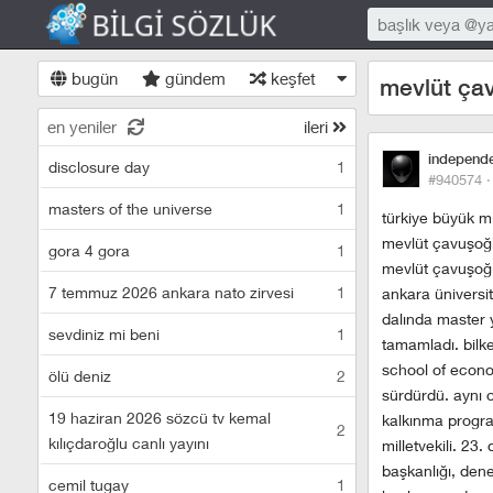
bugün
gündem
keşfet
mevlüt ça
en yeniler
ileri
independ
disclosure day
1
#940574 
masters of the universe
1
türkiye büyük mi
mevlüt çavuşoğl
gora 4 gora
1
mevlüt çavuşoğl
7 temmuz 2026 ankara nato zirvesi
1
ankara üniversit
dalında master y
sevdiniz mi beni
1
tamamladı. bilk
school of econo
ölü deniz
2
sürdürdü. aynı o
19 haziran 2026 sözcü tv kemal
kalkınma program
2
kılıçdaroğlu canlı yayını
milletvekili. 2
başkanlığı, den
cemil tugay
1