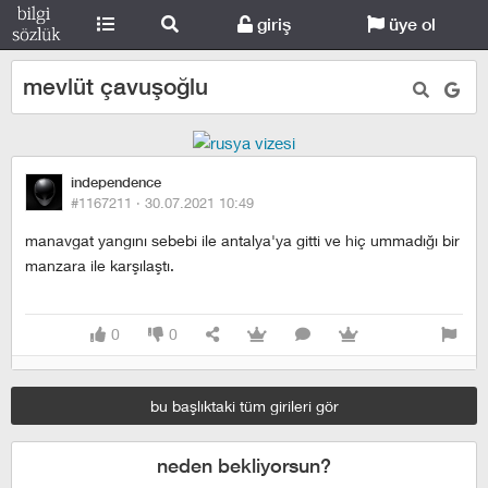
giriş
üye ol
mevlüt çavuşoğlu
independence
#1167211 ·
30.07.2021 10:49
manavgat yangını sebebi ile antalya'ya gitti ve hiç ummadığı bir
manzara ile karşılaştı.
0
0
bu başlıktaki tüm girileri gör
neden bekliyorsun?