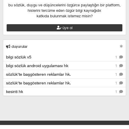
bu sözlük, duygu ve düşüncelerini özgürce paylaştığın bir platform,
hislerini tercüme eden özgür bilgi kaynağıdır.
katkıda bulunmak istemez misin?
üye ol
duyurular
bilgi sözlük v5
1
bilgi sözlük android uygulaması hk
1
sözlük'te başgösteren reklamlar hk.
1
sözlük'te başgösteren reklamlar hk.
1
kesinti hk
1