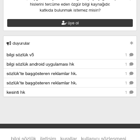
hislerini tercüme eden özgür bilgi kaynağıdır.
katkıda bulunmak istemez misin?
üye ol
duyurular
bilgi sözlük v5
1
bilgi sözlük android uygulaması hk
1
sözlük'te başgösteren reklamlar hk.
1
sözlük'te başgösteren reklamlar hk.
1
kesinti hk
1
bilgi sözlük
iletişim
kurallar
kullanıcı sözleşmesi