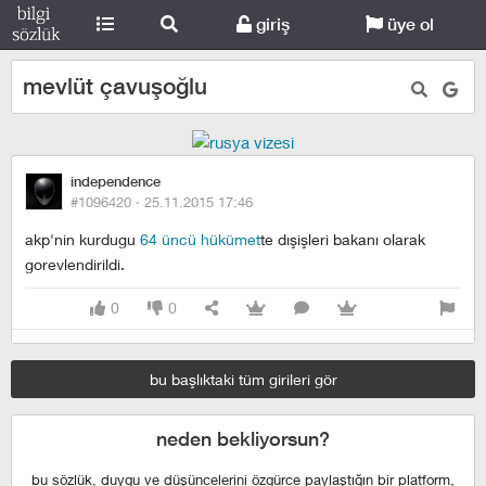
giriş
üye ol
mevlüt çavuşoğlu
independence
#1096420 ·
25.11.2015 17:46
akp'nin kurdugu
64 üncü hükümet
te dışişleri bakanı olarak
gorevlendirildi.
0
0
bu başlıktaki tüm girileri gör
neden bekliyorsun?
bu sözlük, duygu ve düşüncelerini özgürce paylaştığın bir platform,