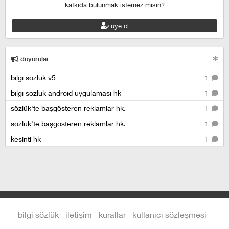
katkıda bulunmak istemez misin?
üye ol
duyurular
bilgi sözlük v5
1
bilgi sözlük android uygulaması hk
1
sözlük'te başgösteren reklamlar hk.
1
sözlük'te başgösteren reklamlar hk.
1
kesinti hk
1
bilgi sözlük
iletişim
kurallar
kullanıcı sözleşmesi