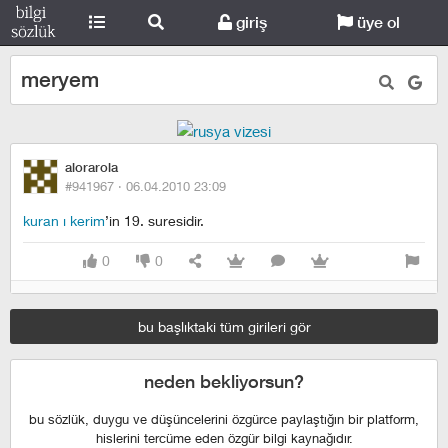
giriş
üye ol
meryem
alorarola
#941967 ·
06.04.2010 23:09
kuran ı kerim
’in 19. suresidir.
0
0
bu başlıktaki tüm girileri gör
neden bekliyorsun?
bu sözlük, duygu ve düşüncelerini özgürce paylaştığın bir platform,
hislerini tercüme eden özgür bilgi kaynağıdır.