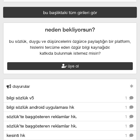
bu başlıktaki tüm girileri gör
neden bekliyorsun?
bu sözlük, duygu ve düşüncelerini özgürce paylaştığın bir platform,
hislerini tercüme eden özgür bilgi kaynağıdır.
katkıda bulunmak istemez misin?
üye ol
duyurular
bilgi sözlük v5
1
bilgi sözlük android uygulaması hk
1
sözlük'te başgösteren reklamlar hk.
1
sözlük'te başgösteren reklamlar hk.
1
kesinti hk
1