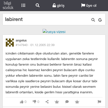
giriş
üye ol
labirent
angelus
#147940 ·
01.12.2005 22:39
icinden cikilamasin diye olusturulan alan. genelde farelere
uygulanan zeka testlerinde kullanilir. labirentin sonuna peynir
konulup farenin onu bulmasi beklenir farenin biraz kafasi
calisiyorsa hic kasmaz kendini peyniri bulacam diye cunku
yoktur efendim labirentin sonu. lakin fare peynir canlisi bir
varliksa oyle saatlerce peyniri bulacam diye kosar durur tabi
sonunda peynir yerine belasini bulur. kisisel olarak sevmem
labirentli ortamlari, kiside gerilim hissi yarattigina inanirim.
0
0