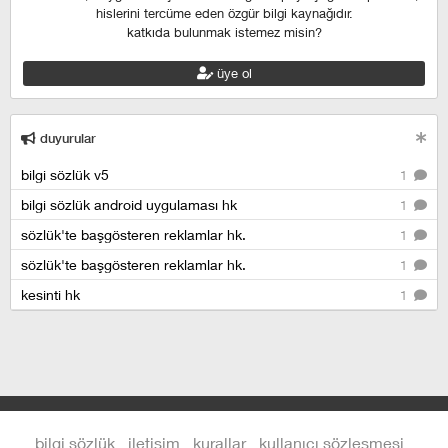
hislerini tercüme eden özgür bilgi kaynağıdır.
katkıda bulunmak istemez misin?
üye ol
duyurular
bilgi sözlük v5
1
bilgi sözlük android uygulaması hk
1
sözlük'te başgösteren reklamlar hk.
1
sözlük'te başgösteren reklamlar hk.
1
kesinti hk
1
bilgi sözlük
iletişim
kurallar
kullanıcı sözleşmesi