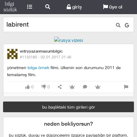
giriş
üye ol
labirent
entryyazanmasumbilgic
#1133180 ·
02.01.2017 21:46
yönetmen
tolga örnek
filmi. ülkenin son durumunu 2011 de
temalamış film.
0
0
bu başlıktaki tüm girileri gör
neden bekliyorsun?
bu sözlük, duygu ve düşüncelerini özgürce paylaştığın bir platform,