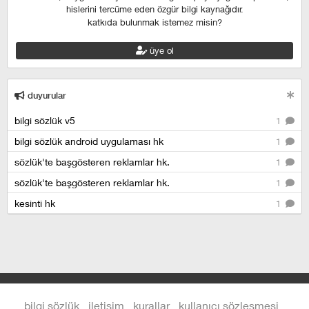
hislerini tercüme eden özgür bilgi kaynağıdır.
katkıda bulunmak istemez misin?
üye ol
duyurular
bilgi sözlük v5
1
bilgi sözlük android uygulaması hk
1
sözlük'te başgösteren reklamlar hk.
1
sözlük'te başgösteren reklamlar hk.
1
kesinti hk
1
bilgi sözlük
iletişim
kurallar
kullanıcı sözleşmesi