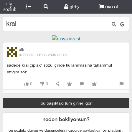
giriş
üye ol
kral
alfi
#229302 ·
26.03.2006 22:19
sadece kral çıplak" sözü içinde kullanılmasına tahammül
ettiğim söz
0
0
bu başlıktaki tüm girileri gör
neden bekliyorsun?
bu sözlük, duygu ve düşüncelerini özgürce paylaştığın bir platform,