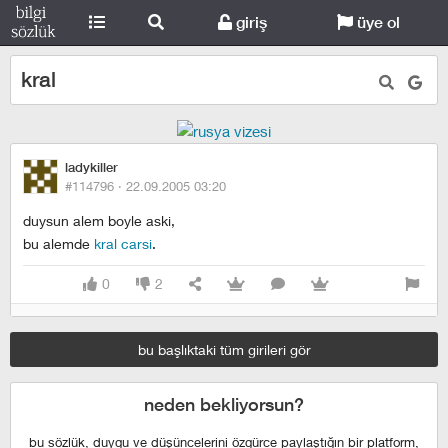
giriş
üye ol
kral
ladykiller
#114796 ·
22.09.2005 03:20
duysun alem boyle aski,
bu alemde
kral
carsi
.
0
2
bu başlıktaki tüm girileri gör
neden bekliyorsun?
bu sözlük, duygu ve düşüncelerini özgürce paylaştığın bir platform,