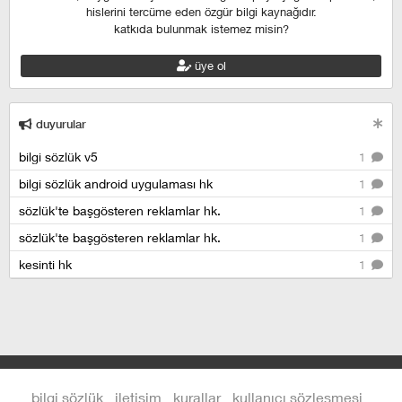
hislerini tercüme eden özgür bilgi kaynağıdır.
katkıda bulunmak istemez misin?
üye ol
duyurular
bilgi sözlük v5
1
bilgi sözlük android uygulaması hk
1
sözlük'te başgösteren reklamlar hk.
1
sözlük'te başgösteren reklamlar hk.
1
kesinti hk
1
bilgi sözlük
iletişim
kurallar
kullanıcı sözleşmesi