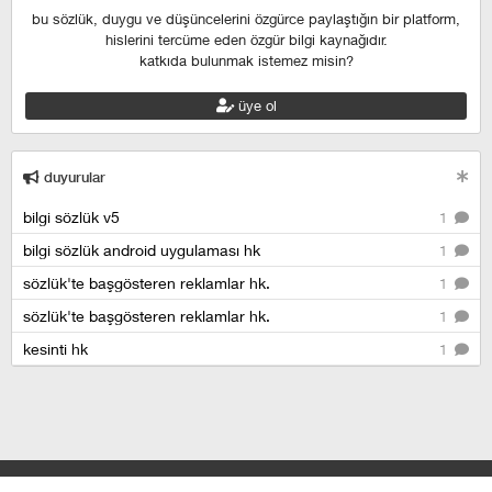
bu sözlük, duygu ve düşüncelerini özgürce paylaştığın bir platform,
hislerini tercüme eden özgür bilgi kaynağıdır.
katkıda bulunmak istemez misin?
üye ol
duyurular
bilgi sözlük v5
1
bilgi sözlük android uygulaması hk
1
sözlük'te başgösteren reklamlar hk.
1
sözlük'te başgösteren reklamlar hk.
1
kesinti hk
1