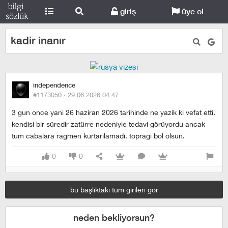
giriş
üye ol
kadir inanır
independence
#1173050 ·
29.06.2026 04:47
3 gun once yani 26 haziran 2026 tarihinde ne yazik ki vefat etti.
kendisi bir süredir zatürre nedeniyle tedavi görüyordu ancak
tum cabalara ragmen kurtarilamadi. topragi bol olsun.
0
0
bu başlıktaki tüm girileri gör
neden bekliyorsun?