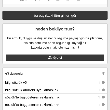
bu başlıktaki tüm girileri gör
neden bekliyorsun?
bu sözlük, duygu ve düşüncelerini özgürce paylaştığın bir platform,
hislerini tercüme eden özgür bilgi kaynağıdır.
katkıda bulunmak istemez misin?
üye ol
duyurular
bilgi sözlük v5
1
bilgi sözlük android uygulaması hk
1
sözlük'te başgösteren reklamlar hk.
1
sözlük'te başgösteren reklamlar hk.
1