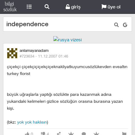
giriş
üye ol
independence
anlamayanadam
#723634 ·
11.12.2007 01:46
çiçekçi çiçekçiçiçekçiçeknakliyatkuyumcusözlükevden evealtın
turkey florist
büyük uğraşlarla yaptığı sözlükte para kazanmak adına
yukarıdaki kelimeleri gizlice sözlüğün orasına burasına yazan
kişi.
(bkz:
yok yok haklısın
)
0
4