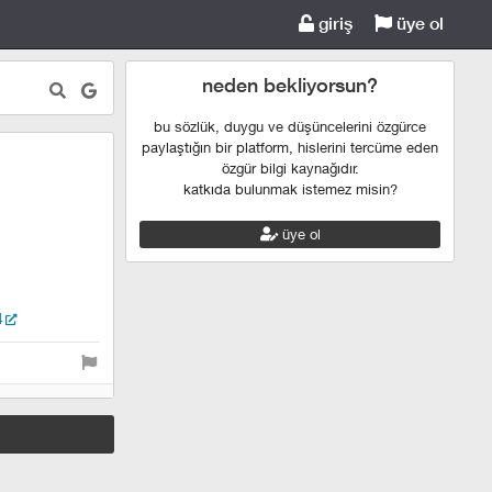
giriş
üye ol
neden bekliyorsun?
bu sözlük, duygu ve düşüncelerini özgürce
paylaştığın bir platform, hislerini tercüme eden
özgür bilgi kaynağıdır.
katkıda bulunmak istemez misin?
üye ol
4