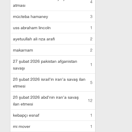
4
atması
mücteba hamaney
3
uss abraham lincoln
1
ayetuullah ali rıza arafi
2
makarnam
2
27 şubat 2026 pakistan afganistan
1
savaşı
28 şubat 2026 israil'in iran'a savaş ilan
5
etmesi
28 şubat 2026 abd'nin iran'a savaş
12
ilan etmesi
kebapçı esnaf
1
mi mover
1