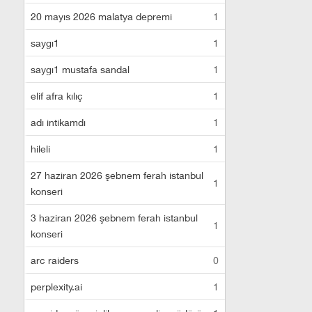
20 mayıs 2026 malatya depremi
1
saygı1
1
saygı1 mustafa sandal
1
elif afra kılıç
1
adı intikamdı
1
hileli
1
27 haziran 2026 şebnem ferah istanbul
1
konseri
3 haziran 2026 şebnem ferah istanbul
1
konseri
arc raiders
0
perplexity.ai
1