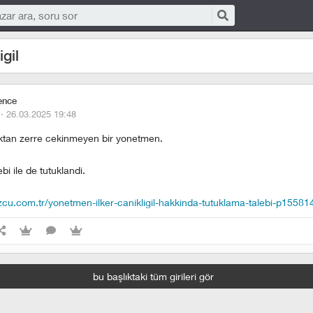
igil
ence
 ·
26.03.2025 19:48
ktan zerre cekinmeyen bir yonetmen.
bi ile de tutuklandi.
cu.com.tr/yonetmen-ilker-canikligil-hakkinda-tutuklama-talebi-p15581
bu başlıktaki tüm girileri gör