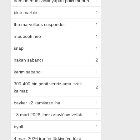
camide müezzinlik yapan polis müdürü
1
blue marble
1
the marvellous suspender
1
macbook neo
1
snap
1
hakan sabancı
2
kerim sabancı
1
300-400 bin şehit veririz ama israil
2
kalmaz
baykar k2 kamikaze iha
1
13 mart 2026 ilber ortaylı'nın vefatı
1
bybit
1
4 mart 2026 iran'ın türkiye'ye füze