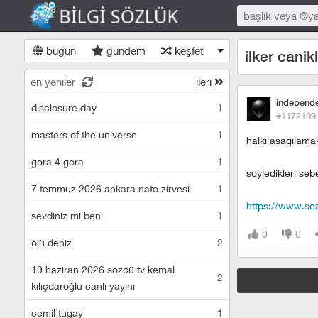
bugün
gündem
keşfet
ilker canikl
en yeniler
ileri
independ
disclosure day
1
#1172109
masters of the universe
1
halki asagilama
gora 4 gora
1
soyledikleri sebe
7 temmuz 2026 ankara nato zirvesi
1
https://www.soz
sevdiniz mi beni
1
0
0
ölü deniz
2
19 haziran 2026 sözcü tv kemal
2
kılıçdaroğlu canlı yayını
cemil tugay
1