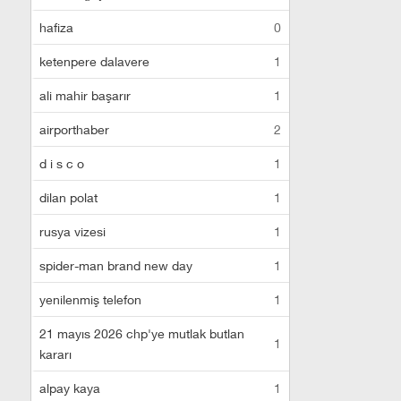
hafiza
0
ketenpere dalavere
1
ali mahir başarır
1
airporthaber
2
d i s c o
1
dilan polat
1
rusya vizesi
1
spider-man brand new day
1
yenilenmiş telefon
1
21 mayıs 2026 chp'ye mutlak butlan
1
kararı
alpay kaya
1