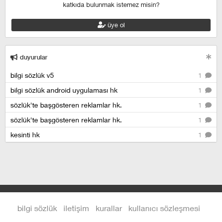
katkıda bulunmak istemez misin?
üye ol
duyurular
bilgi sözlük v5
1
bilgi sözlük android uygulaması hk
1
sözlük'te başgösteren reklamlar hk.
1
sözlük'te başgösteren reklamlar hk.
1
kesinti hk
1
bilgi sözlük
iletişim
kurallar
kullanıcı sözleşmesi