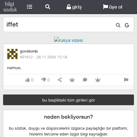
giriş
üye ol
iffet
goretomb
#31612 ·
28.11.2004 15:18
namus.
0
0
bu başlıktaki tüm girileri gör
neden bekliyorsun?
bu sözlük, duygu ve düşüncelerini özgürce paylaştığın bir platform,
hislerini tercüme eden özgür bilgi kaynağıdır.