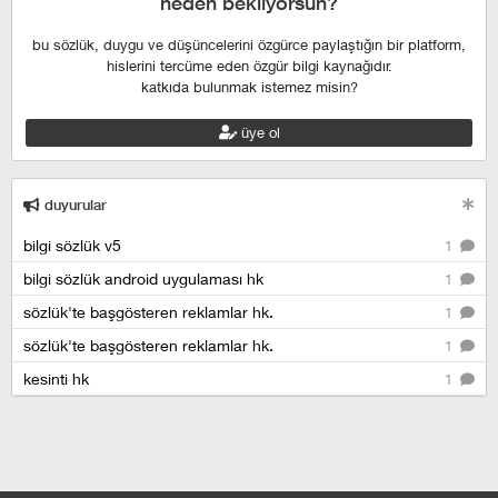
neden bekliyorsun?
bu sözlük, duygu ve düşüncelerini özgürce paylaştığın bir platform,
hislerini tercüme eden özgür bilgi kaynağıdır.
katkıda bulunmak istemez misin?
üye ol
duyurular
bilgi sözlük v5
1
bilgi sözlük android uygulaması hk
1
sözlük'te başgösteren reklamlar hk.
1
sözlük'te başgösteren reklamlar hk.
1
kesinti hk
1