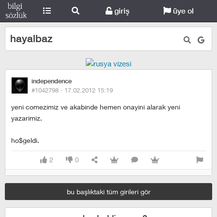
giriş
üye ol
hayalbaz
independence
#1042798 ·
17.02.2012 15:19
yeni comezimiz ve akabinde hemen onayini alarak yeni
yazarimiz.
ho$geldi.
2
0
bu başlıktaki tüm girileri gör