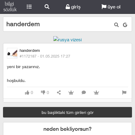
giriş
üye ol
handerdem
handerdem
#1172187 ·
01.05.2025 17:27
yeni bir yazarınız.
hoşbuldu.
0
0
bu başlıktaki tüm girileri gör
neden bekliyorsun?