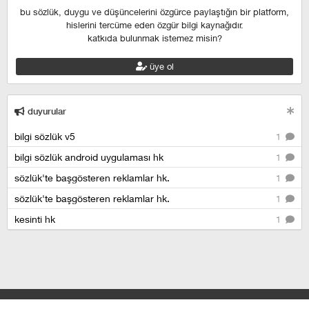
bu sözlük, duygu ve düşüncelerini özgürce paylaştığın bir platform,
hislerini tercüme eden özgür bilgi kaynağıdır.
katkıda bulunmak istemez misin?
üye ol
duyurular
bilgi sözlük v5
1
bilgi sözlük android uygulaması hk
1
sözlük'te başgösteren reklamlar hk.
1
sözlük'te başgösteren reklamlar hk.
1
kesinti hk
1