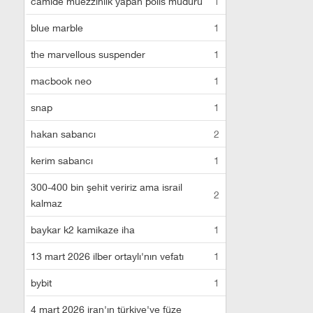
camide müezzinlik yapan polis müdürü
1
blue marble
1
the marvellous suspender
1
macbook neo
1
snap
1
hakan sabancı
2
kerim sabancı
1
300-400 bin şehit veririz ama israil
2
kalmaz
baykar k2 kamikaze iha
1
13 mart 2026 ilber ortaylı'nın vefatı
1
bybit
1
4 mart 2026 iran'ın türkiye'ye füze