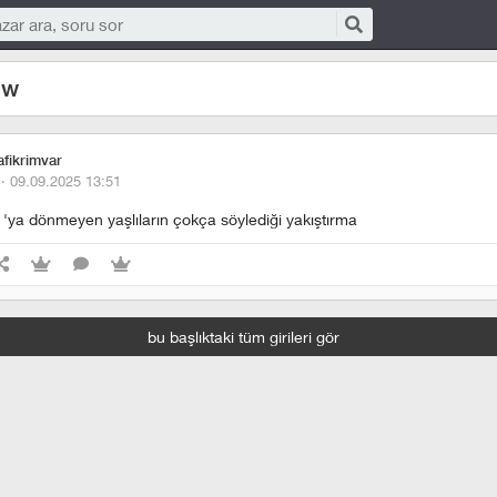
mw
fikrimvar
 ·
09.09.2025 13:51
a 'ya dönmeyen yaşlıların çokça söylediği yakıştırma
bu başlıktaki tüm girileri gör