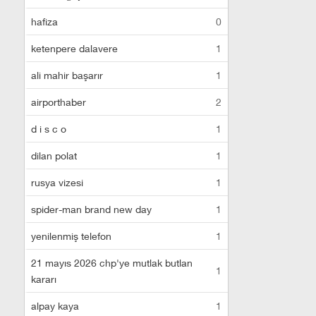
hafiza
0
ketenpere dalavere
1
ali mahir başarır
1
airporthaber
2
d i s c o
1
dilan polat
1
rusya vizesi
1
spider-man brand new day
1
yenilenmiş telefon
1
21 mayıs 2026 chp'ye mutlak butlan
1
kararı
alpay kaya
1