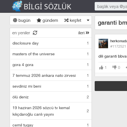
bugün
gündem
keşfet
garanti b
en yeniler
ileri
herkonuda
disclosure day
1
#1172521
masters of the universe
1
dili garanti bbv
gora 4 gora
1
1
0
7 temmuz 2026 ankara nato zirvesi
1
sevdiniz mi beni
1
ölü deniz
2
19 haziran 2026 sözcü tv kemal
2
kılıçdaroğlu canlı yayını
cemil tugay
1