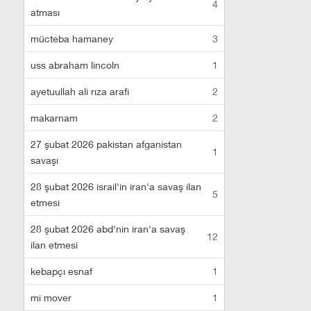
4
atması
mücteba hamaney
3
uss abraham lincoln
1
ayetuullah ali rıza arafi
2
makarnam
2
27 şubat 2026 pakistan afganistan
1
savaşı
28 şubat 2026 israil'in iran'a savaş ilan
5
etmesi
28 şubat 2026 abd'nin iran'a savaş
12
ilan etmesi
kebapçı esnaf
1
mi mover
1