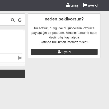
giriş
üye ol
neden bekliyorsun?
bu sözlük, duygu ve düşüncelerini özgürce
paylaştığın bir platform, hislerini tercüme eden
özgür bilgi kaynağıdır.
katkıda bulunmak istemez misin?
üye ol