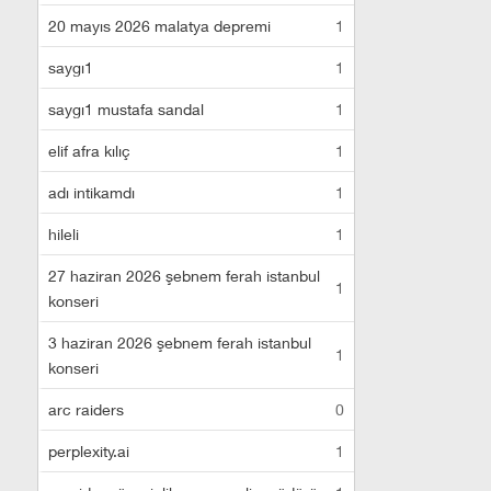
20 mayıs 2026 malatya depremi
1
saygı1
1
saygı1 mustafa sandal
1
elif afra kılıç
1
adı intikamdı
1
hileli
1
27 haziran 2026 şebnem ferah istanbul
1
konseri
3 haziran 2026 şebnem ferah istanbul
1
konseri
arc raiders
0
perplexity.ai
1