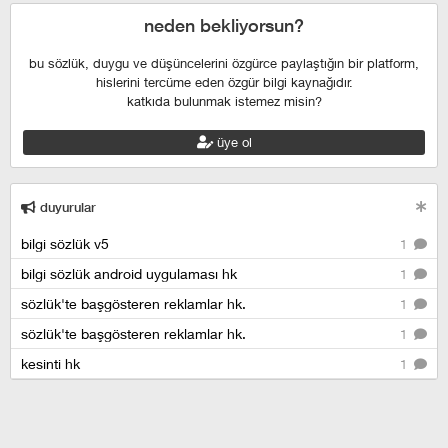
neden bekliyorsun?
bu sözlük, duygu ve düşüncelerini özgürce paylaştığın bir platform,
hislerini tercüme eden özgür bilgi kaynağıdır.
katkıda bulunmak istemez misin?
üye ol
duyurular
bilgi sözlük v5
1
bilgi sözlük android uygulaması hk
1
sözlük'te başgösteren reklamlar hk.
1
sözlük'te başgösteren reklamlar hk.
1
kesinti hk
1