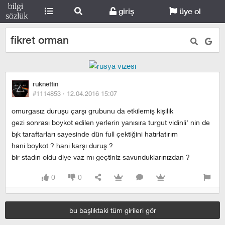
giriş
üye ol
fikret orman
ruknettin
#1114853 ·
12.04.2016 15:07
omurgasız duruşu çarşı grubunu da etkilemiş kişilik
gezi sonrası boykot edilen yerlerin yanısıra turgut vidinli' nin de
bjk taraftarları sayesinde dün full çektiğini hatırlatırım
hani boykot ? hani karşı duruş ?
bir stadın oldu diye vaz mı geçtiniz savunduklarınızdan ?
0
0
bu başlıktaki tüm girileri gör