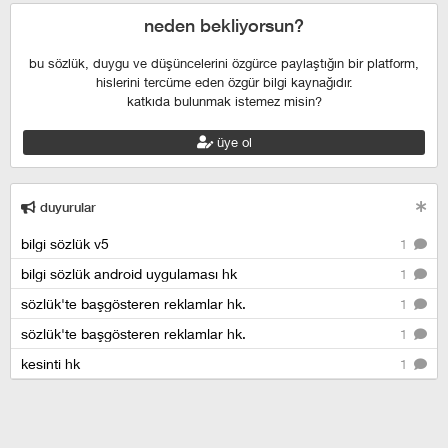
neden bekliyorsun?
bu sözlük, duygu ve düşüncelerini özgürce paylaştığın bir platform,
hislerini tercüme eden özgür bilgi kaynağıdır.
katkıda bulunmak istemez misin?
üye ol
duyurular
bilgi sözlük v5
1
bilgi sözlük android uygulaması hk
1
sözlük'te başgösteren reklamlar hk.
1
sözlük'te başgösteren reklamlar hk.
1
kesinti hk
1