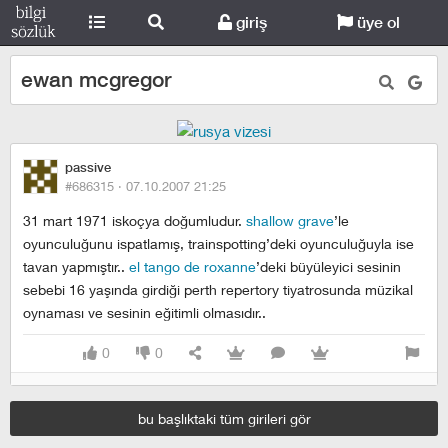
giriş
üye ol
ewan mcgregor
passive
#686315 ·
07.10.2007 21:25
31 mart 1971 iskoçya doğumludur.
shallow grave
’le
oyunculuğunu ispatlamış, trainspotting’deki oyunculuğuyla ise
tavan yapmıştır..
el tango de roxanne
’deki büyüleyici sesinin
sebebi 16 yaşında girdiği perth repertory tiyatrosunda müzikal
oynaması ve sesinin eğitimli olmasıdır..
0
0
bu başlıktaki tüm girileri gör