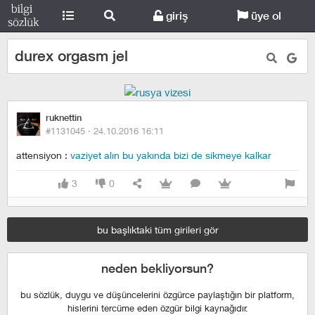
giriş
üye ol
durex orgasm jel
ruknettin
#1131045 ·
24.10.2016 16:11
attensiyon :
vaziyet alın bu yakında bizi de sikmeye kalkar
3
0
bu başlıktaki tüm girileri gör
neden bekliyorsun?
bu sözlük, duygu ve düşüncelerini özgürce paylaştığın bir platform,
hislerini tercüme eden özgür bilgi kaynağıdır.