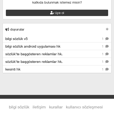
katkıda bulunmak istemez misin?
üye ol
duyurular
bilgi sözlük v5
1
bilgi sözlük android uygulaması hk
1
sözlük'te başgösteren reklamlar hk.
1
sözlük'te başgösteren reklamlar hk.
1
kesinti hk
1
bilgi sözlük
iletişim
kurallar
kullanıcı sözleşmesi