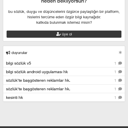
neden bekliyorsun?
bu sözlük, duygu ve düşüncelerini özgürce paylaştığın bir platform,
hislerini tercüme eden özgür bilgi kaynağıdır.
katkıda bulunmak istemez misin?
üye ol
duyurular
bilgi sözlük v5
1
bilgi sözlük android uygulaması hk
1
sözlük'te başgösteren reklamlar hk.
1
sözlük'te başgösteren reklamlar hk.
1
kesinti hk
1