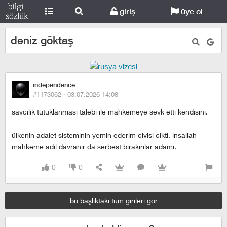
giriş
üye ol
deniz göktaş
independence
#1173062 ·
03.07.2026 14:08
savcilik tutuklanmasi talebi ile mahkemeye sevk etti kendisini.
ülkenin adalet sisteminin yemin ederim civisi cikti. insallah
mahkeme adil davranir da serbest birakirilar adami.
0
0
bu başlıktaki tüm girileri gör