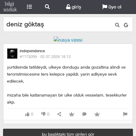
giriş
üye ol
deniz göktaş
independence
#1173059 ·
02.07.2026 18:12
yurtdisinda tatildeydi, ulkeye dondugu anda gozaltina alindi ve
teroristmiscesine ters kelepce yapildi. yarin adliyeye sevk
edilecek.
mizaha bile katlanamayan bir ulke olduk vesselam. tesekkurler
akp.
0
0
bu başlıktaki tüm girileri gör