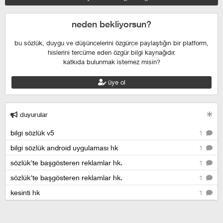
neden bekliyorsun?
bu sözlük, duygu ve düşüncelerini özgürce paylaştığın bir platform,
hislerini tercüme eden özgür bilgi kaynağıdır.
katkıda bulunmak istemez misin?
üye ol
duyurular
bilgi sözlük v5
1
bilgi sözlük android uygulaması hk
1
sözlük'te başgösteren reklamlar hk.
1
sözlük'te başgösteren reklamlar hk.
1
kesinti hk
1