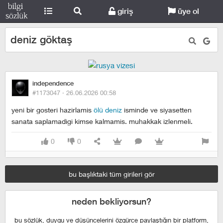
giriş
üye ol
deniz göktaş
independence
#1173047 ·
26.06.2026 00:58
yeni bir gosteri hazirlamis
ölü deniz
isminde ve siyasetten
sanata saplamadigi kimse kalmamis. muhakkak izlenmeli.
0
0
bu başlıktaki tüm girileri gör
neden bekliyorsun?
bu sözlük, duygu ve düşüncelerini özgürce paylaştığın bir platform,