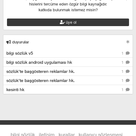
hislerini tercüme eden özgür bilgi kaynağıdır.
katkıda bulunmak istemez misin?
üye ol
duyurular
bilgi sözlük v5
1
bilgi sözlük android uygulaması hk
1
sözlük'te başgösteren reklamlar hk.
1
sözlük'te başgösteren reklamlar hk.
1
kesinti hk
1
bilgi sözlük
iletişim
kurallar
kullanıcı sözleşmesi