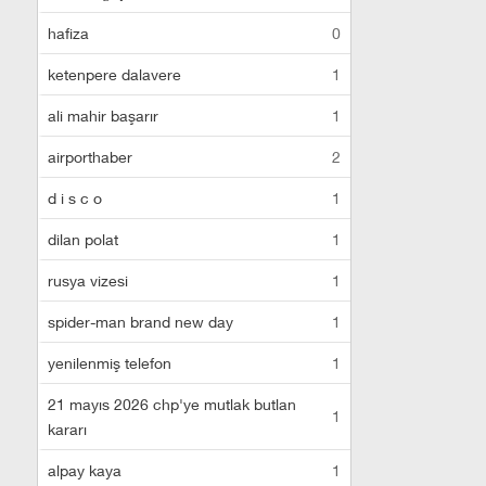
hafiza
0
ketenpere dalavere
1
ali mahir başarır
1
airporthaber
2
d i s c o
1
dilan polat
1
rusya vizesi
1
spider-man brand new day
1
yenilenmiş telefon
1
21 mayıs 2026 chp'ye mutlak butlan
1
kararı
alpay kaya
1