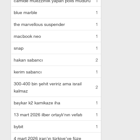
camide müezzinlik yapan polis müdürü
1
blue marble
1
the marvellous suspender
1
macbook neo
1
snap
1
hakan sabancı
2
kerim sabancı
1
300-400 bin şehit veririz ama israil
2
kalmaz
baykar k2 kamikaze iha
1
13 mart 2026 ilber ortaylı'nın vefatı
1
bybit
1
4 mart 2026 iran'ın türkiye'ye füze