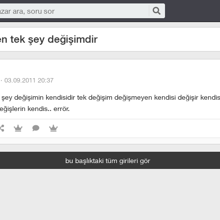
n tek şey değişimdir
 ·
03.09.2011 20:37
şey değişimin kendisidir tek değişim değişmeyen kendisi değişir kendis
işlerin kendis.. errör.
bu başlıktaki tüm girileri gör