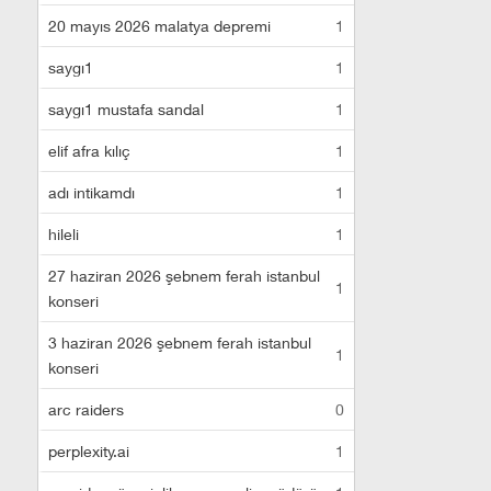
20 mayıs 2026 malatya depremi
1
saygı1
1
saygı1 mustafa sandal
1
elif afra kılıç
1
adı intikamdı
1
hileli
1
27 haziran 2026 şebnem ferah istanbul
1
konseri
3 haziran 2026 şebnem ferah istanbul
1
konseri
arc raiders
0
perplexity.ai
1