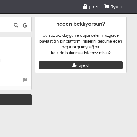
giriş
üye ol
neden bekliyorsun?
bu sözlük, duygu ve düşüncelerini özgürce
paylaştığın bir platform, hislerini tercüme eden
özgür bilgi kaynağıdır.
katkıda bulunmak istemez misin?
i
üye ol