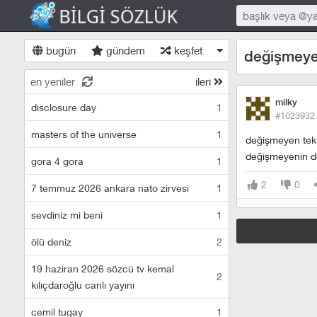
bugün
gündem
keşfet
değişmeye
en yeniler
ileri
milky
disclosure day
1
#1023932
masters of the universe
1
değişmeyen tek 
değişmeyenin değ
gora 4 gora
1
2
0
7 temmuz 2026 ankara nato zirvesi
1
sevdiniz mi beni
1
ölü deniz
2
19 haziran 2026 sözcü tv kemal
2
kılıçdaroğlu canlı yayını
cemil tugay
1