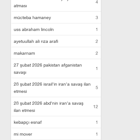
4
atması
mücteba hamaney
3
uss abraham lincoln
1
ayetuullah ali rıza arafi
2
makarnam
2
27 şubat 2026 pakistan afganistan
1
savaşı
28 şubat 2026 israil'in iran'a savaş ilan
5
etmesi
28 şubat 2026 abd'nin iran'a savaş
12
ilan etmesi
kebapçı esnaf
1
mi mover
1