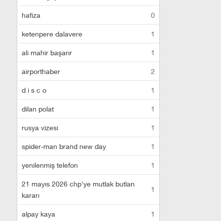
hafiza
0
ketenpere dalavere
1
ali mahir başarır
1
airporthaber
2
d i s c o
1
dilan polat
1
rusya vizesi
1
spider-man brand new day
1
yenilenmiş telefon
1
21 mayıs 2026 chp'ye mutlak butlan
1
kararı
alpay kaya
1