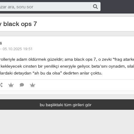
ty black ops 7
li
 ·
05.10.2025 19:51
trolleriyle adam öldürmek güzeldir; ama black ops 7, o zevki “frag atar
kekleyecek cinsten bir yenilikçi enerjiyle geliyor. beta'sını oynadım, sila
alardaki detaydan “ah bu da olsa” dedirten anlar çoktu.
bu başlıktaki tüm girileri gör