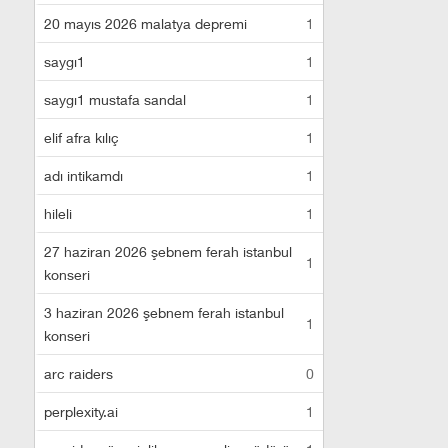
20 mayıs 2026 malatya depremi
1
saygı1
1
saygı1 mustafa sandal
1
elif afra kılıç
1
adı intikamdı
1
hileli
1
27 haziran 2026 şebnem ferah istanbul
1
konseri
3 haziran 2026 şebnem ferah istanbul
1
konseri
arc raiders
0
perplexity.ai
1