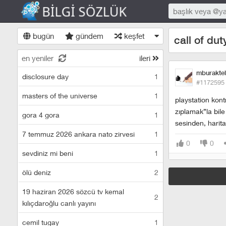
bugün
gündem
keşfet
call of du
en yeniler
ileri
mburaktel
disclosure day
1
#1172595
masters of the universe
1
playstation kon
zıplamak”la bile 
gora 4 gora
1
sesinden, harit
7 temmuz 2026 ankara nato zirvesi
1
0
0
sevdiniz mi beni
1
ölü deniz
2
19 haziran 2026 sözcü tv kemal
2
kılıçdaroğlu canlı yayını
cemil tugay
1