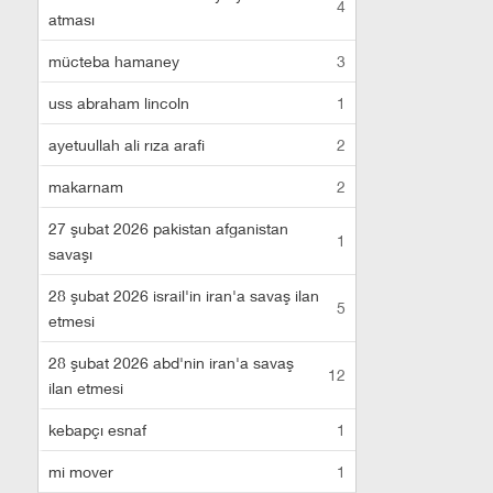
4
atması
mücteba hamaney
3
uss abraham lincoln
1
ayetuullah ali rıza arafi
2
makarnam
2
27 şubat 2026 pakistan afganistan
1
savaşı
28 şubat 2026 israil'in iran'a savaş ilan
5
etmesi
28 şubat 2026 abd'nin iran'a savaş
12
ilan etmesi
kebapçı esnaf
1
mi mover
1