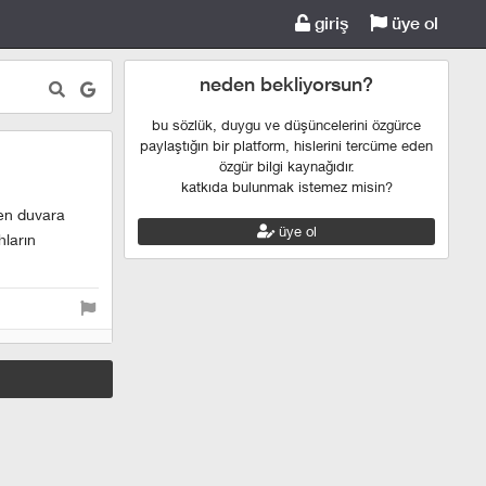
giriş
üye ol
neden bekliyorsun?
bu sözlük, duygu ve düşüncelerini özgürce
paylaştığın bir platform, hislerini tercüme eden
özgür bilgi kaynağıdır.
katkıda bulunmak istemez misin?
ken duvara
üye ol
hların