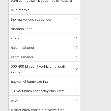
camide müezzinlik yapan polis müdürü
1
blue marble
1
the marvellous suspender
1
macbook neo
1
snap
1
hakan sabancı
2
kerim sabancı
1
300-400 bin şehit veririz ama israil
2
kalmaz
baykar k2 kamikaze iha
1
13 mart 2026 ilber ortaylı'nın vefatı
1
bybit
1
4 mart 2026 iran'ın türkiye'ye füze