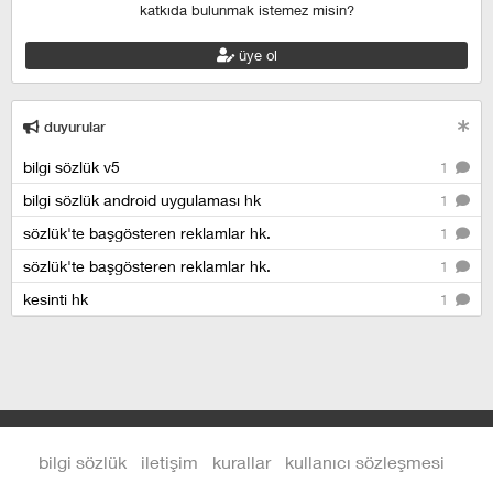
katkıda bulunmak istemez misin?
üye ol
duyurular
bilgi sözlük v5
1
bilgi sözlük android uygulaması hk
1
sözlük'te başgösteren reklamlar hk.
1
sözlük'te başgösteren reklamlar hk.
1
kesinti hk
1
bilgi sözlük
iletişim
kurallar
kullanıcı sözleşmesi