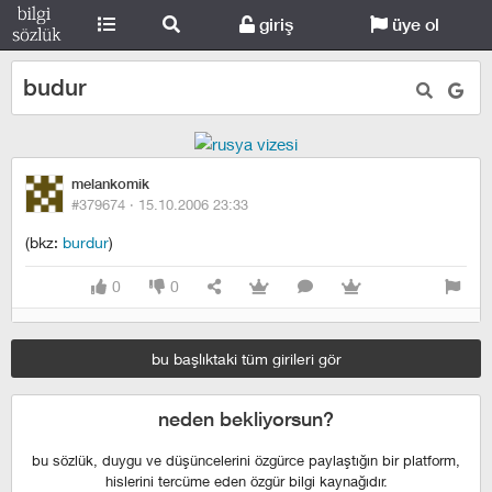
giriş
üye ol
budur
melankomik
#379674 ·
15.10.2006 23:33
(bkz:
burdur
)
0
0
bu başlıktaki tüm girileri gör
neden bekliyorsun?
bu sözlük, duygu ve düşüncelerini özgürce paylaştığın bir platform,
hislerini tercüme eden özgür bilgi kaynağıdır.