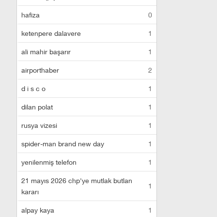
hafiza
0
ketenpere dalavere
1
ali mahir başarır
1
airporthaber
2
d i s c o
1
dilan polat
1
rusya vizesi
1
spider-man brand new day
1
yenilenmiş telefon
1
21 mayıs 2026 chp'ye mutlak butlan
1
kararı
alpay kaya
1