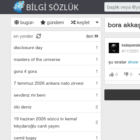
bugün
gündem
keşfet
bora akka
en yeniler
ileri
independ
disclosure day
1
#1172551
masters of the universe
1
şu sıralar
show 
gora 4 gora
1
0
0
7 temmuz 2026 ankara nato zirvesi
1
sevdiniz mi beni
1
ölü deniz
2
19 haziran 2026 sözcü tv kemal
2
kılıçdaroğlu canlı yayını
cemil tugay
1