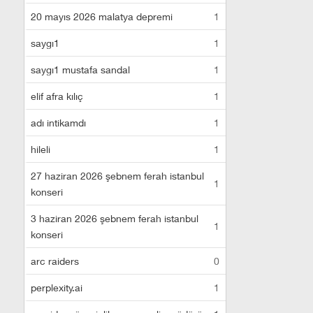
20 mayıs 2026 malatya depremi
1
saygı1
1
saygı1 mustafa sandal
1
elif afra kılıç
1
adı intikamdı
1
hileli
1
27 haziran 2026 şebnem ferah istanbul
1
konseri
3 haziran 2026 şebnem ferah istanbul
1
konseri
arc raiders
0
perplexity.ai
1