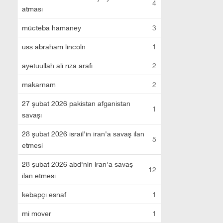
4
atması
mücteba hamaney
3
uss abraham lincoln
1
ayetuullah ali rıza arafi
2
makarnam
2
27 şubat 2026 pakistan afganistan
1
savaşı
28 şubat 2026 israil'in iran'a savaş ilan
5
etmesi
28 şubat 2026 abd'nin iran'a savaş
12
ilan etmesi
kebapçı esnaf
1
mi mover
1