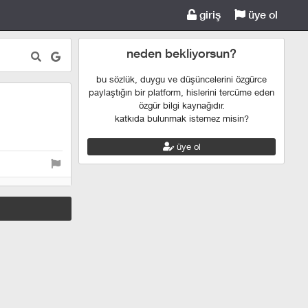
giriş
üye ol
neden bekliyorsun?
bu sözlük, duygu ve düşüncelerini özgürce
paylaştığın bir platform, hislerini tercüme eden
özgür bilgi kaynağıdır.
katkıda bulunmak istemez misin?
üye ol