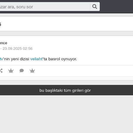
ş
ence
 ·
23.09.2025 02:56
tv
'nin yeni dizisi
veliaht
'ta basrol oynuyor.
bu başlıktaki tüm girileri gör