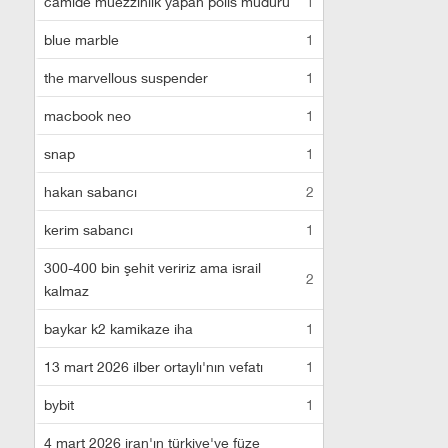
camide müezzinlik yapan polis müdürü
1
blue marble
1
the marvellous suspender
1
macbook neo
1
snap
1
hakan sabancı
2
kerim sabancı
1
300-400 bin şehit veririz ama israil
2
kalmaz
baykar k2 kamikaze iha
1
13 mart 2026 ilber ortaylı'nın vefatı
1
bybit
1
4 mart 2026 iran'ın türkiye'ye füze