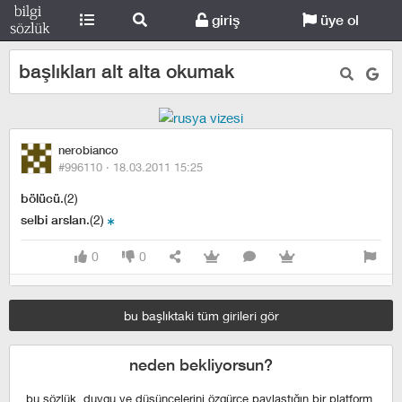
giriş
üye ol
başlıkları alt alta okumak
nerobianco
#996110 ·
18.03.2011 15:25
.(2)
bölücü
.(2)
selbi arslan
0
0
bu başlıktaki tüm girileri gör
neden bekliyorsun?
bu sözlük, duygu ve düşüncelerini özgürce paylaştığın bir platform,