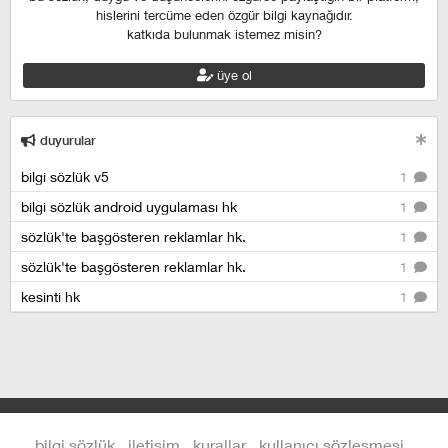
hislerini tercüme eden özgür bilgi kaynağıdır.
katkıda bulunmak istemez misin?
üye ol
duyurular
bilgi sözlük v5
1
bilgi sözlük android uygulaması hk
1
sözlük'te başgösteren reklamlar hk.
1
sözlük'te başgösteren reklamlar hk.
1
kesinti hk
1
bilgi sözlük
iletişim
kurallar
kullanıcı sözleşmesi