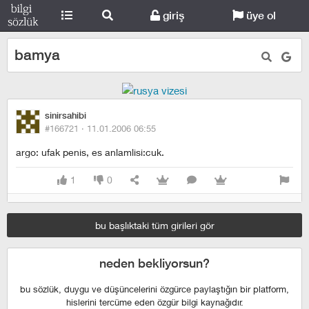
giriş
üye ol
bamya
sinirsahibi
#166721 ·
11.01.2006 06:55
argo: ufak penis, es anlamlisi:cuk.
1
0
bu başlıktaki tüm girileri gör
neden bekliyorsun?
bu sözlük, duygu ve düşüncelerini özgürce paylaştığın bir platform,
hislerini tercüme eden özgür bilgi kaynağıdır.