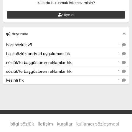
katkıda bulunmak istemez misin?
üye ol
duyurular
bilgi sözlük v5
1
bilgi sözlük android uygulaması hk
1
sözlük'te başgösteren reklamlar hk.
1
sözlük'te başgösteren reklamlar hk.
1
kesinti hk
1
bilgi sözlük
iletişim
kurallar
kullanıcı sözleşmesi