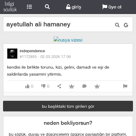
giriş
üye ol
ayetullah ali hamaney
independence
#1172855 ·
02.03.2026 17:06
kendisi ile birlikte torunu, kizi, gelini, damadi ve eşi de
saldirilarda yasamini yitirmis.
0
0
bu başlıktaki tüm girileri gör
neden bekliyorsun?
bu sözlük, duygu ve düşüncelerini özgürce paylaştığın bir platform,