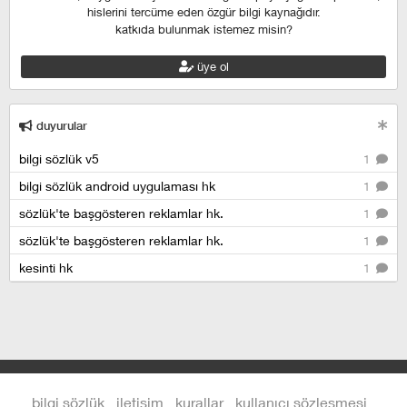
hislerini tercüme eden özgür bilgi kaynağıdır.
katkıda bulunmak istemez misin?
üye ol
duyurular
bilgi sözlük v5
1
bilgi sözlük android uygulaması hk
1
sözlük'te başgösteren reklamlar hk.
1
sözlük'te başgösteren reklamlar hk.
1
kesinti hk
1
bilgi sözlük
iletişim
kurallar
kullanıcı sözleşmesi