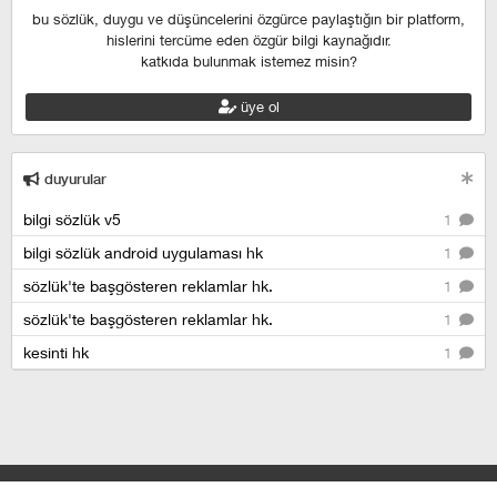
bu sözlük, duygu ve düşüncelerini özgürce paylaştığın bir platform,
hislerini tercüme eden özgür bilgi kaynağıdır.
katkıda bulunmak istemez misin?
üye ol
duyurular
bilgi sözlük v5
1
bilgi sözlük android uygulaması hk
1
sözlük'te başgösteren reklamlar hk.
1
sözlük'te başgösteren reklamlar hk.
1
kesinti hk
1