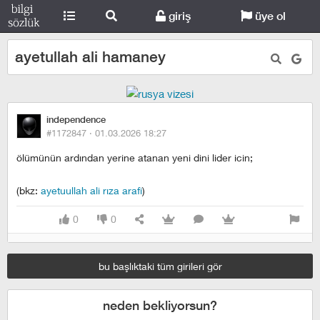
giriş
üye ol
ayetullah ali hamaney
independence
#1172847 ·
01.03.2026 18:27
ölümünün ardından yerine atanan yeni dini lider icin;
(bkz:
ayetuullah ali rıza arafi
)
0
0
bu başlıktaki tüm girileri gör
neden bekliyorsun?