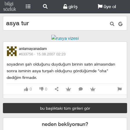
giriş
üye ol
asya tur
anlamayanadam
#633756 ·
15.08.2007 02:23
soyadının şah olduğunu duyduğum birinin satın almasından
sonra isminin asya turşah olduğunu gördüğümde "oha"
dediğim firmadır.
0
0
bu başlıktaki tüm girileri gör
neden bekliyorsun?