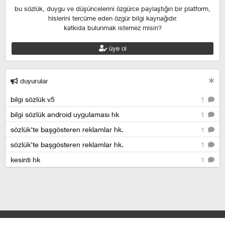
bu sözlük, duygu ve düşüncelerini özgürce paylaştığın bir platform,
hislerini tercüme eden özgür bilgi kaynağıdır.
katkıda bulunmak istemez misin?
üye ol
duyurular
bilgi sözlük v5
1
bilgi sözlük android uygulaması hk
1
sözlük'te başgösteren reklamlar hk.
1
sözlük'te başgösteren reklamlar hk.
1
kesinti hk
1