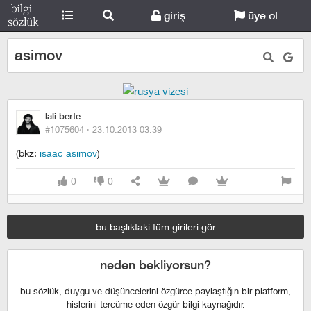
giriş
üye ol
asimov
lali berte
#1075604 ·
23.10.2013 03:39
(bkz:
isaac asimov
)
0
0
bu başlıktaki tüm girileri gör
neden bekliyorsun?
bu sözlük, duygu ve düşüncelerini özgürce paylaştığın bir platform,
hislerini tercüme eden özgür bilgi kaynağıdır.