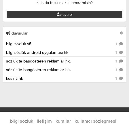
katkıda bulunmak istemez misin?
üye ol
duyurular
bilgi sözlük v5
1
bilgi sözlük android uygulaması hk
1
sözlük'te başgösteren reklamlar hk.
1
sözlük'te başgösteren reklamlar hk.
1
kesinti hk
1
bilgi sözlük
iletişim
kurallar
kullanıcı sözleşmesi