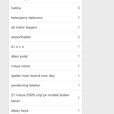
hafiza
0
ketenpere dalavere
1
ali mahir başarır
1
airporthaber
2
d i s c o
1
dilan polat
1
rusya vizesi
1
spider-man brand new day
1
yenilenmiş telefon
1
21 mayıs 2026 chp'ye mutlak butlan
1
kararı
alpay kaya
1