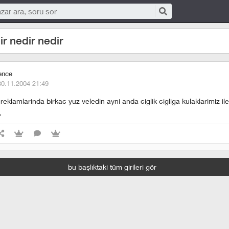
r nedir nedir
ence
30.11.2004 21:49
reklamlarinda birkac yuz veledin ayni anda ciglik cigliga kulaklarimiz ile 
.
bu başlıktaki tüm girileri gör