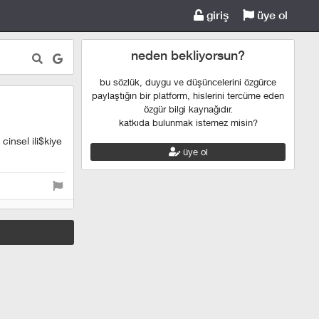
giriş
üye ol
neden bekliyorsun?
bu sözlük, duygu ve düşüncelerini özgürce
paylaştığın bir platform, hislerini tercüme eden
özgür bilgi kaynağıdır.
katkıda bulunmak istemez misin?
cinsel ili$kiye
üye ol