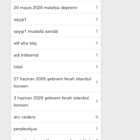
20 mayıs 2026 malatya depremi
1
saygı1
1
saygı1 mustafa sandal
1
elif afra kılıç
1
adı intikamdı
1
hileli
1
27 haziran 2026 şebnem ferah istanbul
1
konseri
3 haziran 2026 şebnem ferah istanbul
1
konseri
arc raiders
0
perplexity.ai
1