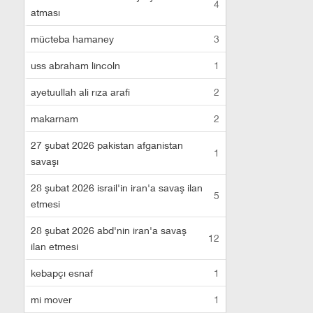
4
atması
mücteba hamaney
3
uss abraham lincoln
1
ayetuullah ali rıza arafi
2
makarnam
2
27 şubat 2026 pakistan afganistan
1
savaşı
28 şubat 2026 israil'in iran'a savaş ilan
5
etmesi
28 şubat 2026 abd'nin iran'a savaş
12
ilan etmesi
kebapçı esnaf
1
mi mover
1