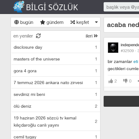
bugün
gündem
keşfet
acaba nedi
en yeniler
ileri
independ
disclosure day
1
#32509 ·
masters of the universe
1
bir zamanlar
eti
gectikleri cumle
gora 4 gora
1
2
0
7 temmuz 2026 ankara nato zirvesi
1
sevdiniz mi beni
1
ölü deniz
2
19 haziran 2026 sözcü tv kemal
2
kılıçdaroğlu canlı yayını
cemil tugay
1