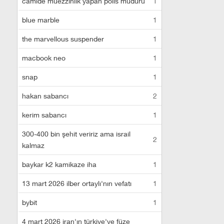
camide müezzinlik yapan polis müdürü
1
blue marble
1
the marvellous suspender
1
macbook neo
1
snap
1
hakan sabancı
2
kerim sabancı
1
300-400 bin şehit veririz ama israil
2
kalmaz
baykar k2 kamikaze iha
1
13 mart 2026 ilber ortaylı'nın vefatı
1
bybit
1
4 mart 2026 iran'ın türkiye'ye füze