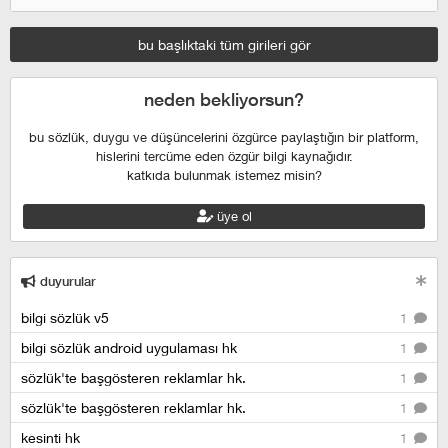
bu başlıktaki tüm girileri gör
neden bekliyorsun?
bu sözlük, duygu ve düşüncelerini özgürce paylaştığın bir platform,
hislerini tercüme eden özgür bilgi kaynağıdır.
katkıda bulunmak istemez misin?
üye ol
duyurular
bilgi sözlük v5
1
bilgi sözlük android uygulaması hk
1
sözlük'te başgösteren reklamlar hk.
1
sözlük'te başgösteren reklamlar hk.
1
kesinti hk
1