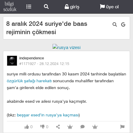
giriş
üye ol
8 aralık 2024 suriye'de baas
rejiminin çökmesi
independence
#1171927 ·
28.12.2024 12:15
suriye milli ordusu tarafindan 30 kasım 2024 tarihinde başlatılan
özgürlük şafağı harekatı
sonucunda muhalifler tarafından
şam'a girilerek elde edilen sonuç.
akabinde esed ve ailesi rusya'ya kaçmıştır.
(bkz:
beşşar esed'in rusya'ya kaçması
)
0
0