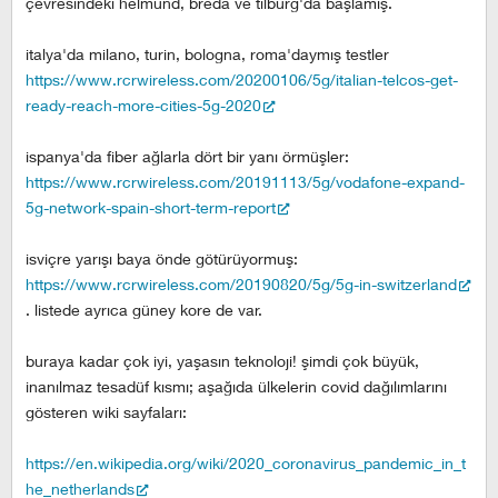
çevresindeki helmund, breda ve tilburg'da başlamış.
italya'da milano, turin, bologna, roma'daymış testler
https://www.rcrwireless.com/20200106/5g/italian-telcos-get-
ready-reach-more-cities-5g-2020
ispanya'da fiber ağlarla dört bir yanı örmüşler:
https://www.rcrwireless.com/20191113/5g/vodafone-expand-
5g-network-spain-short-term-report
isviçre yarışı baya önde götürüyormuş:
https://www.rcrwireless.com/20190820/5g/5g-in-switzerland
. listede ayrıca güney kore de var.
buraya kadar çok iyi, yaşasın teknoloji! şimdi çok büyük,
inanılmaz tesadüf kısmı; aşağıda ülkelerin covid dağılımlarını
gösteren wiki sayfaları:
https://en.wikipedia.org/wiki/2020_coronavirus_pandemic_in_t
he_netherlands