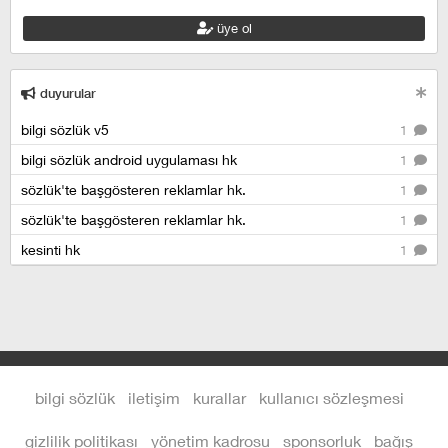
üye ol
duyurular
bilgi sözlük v5
1
bilgi sözlük android uygulaması hk
1
sözlük'te başgösteren reklamlar hk.
1
sözlük'te başgösteren reklamlar hk.
1
kesinti hk
1
bilgi sözlük
iletişim
kurallar
kullanıcı sözleşmesi
gizlilik politikası
yönetim kadrosu
sponsorluk
bağış