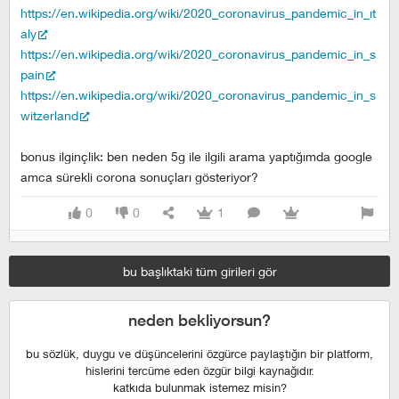
https://en.wikipedia.org/wiki/2020_coronavirus_pandemic_in_it
aly
https://en.wikipedia.org/wiki/2020_coronavirus_pandemic_in_s
pain
https://en.wikipedia.org/wiki/2020_coronavirus_pandemic_in_s
witzerland
bonus ilginçlik: ben neden 5g ile ilgili arama yaptığımda google
amca sürekli corona sonuçları gösteriyor?
0
0
1
bu başlıktaki tüm girileri gör
neden bekliyorsun?
bu sözlük, duygu ve düşüncelerini özgürce paylaştığın bir platform,
hislerini tercüme eden özgür bilgi kaynağıdır.
katkıda bulunmak istemez misin?