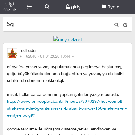
giriş
üye ol
5g
redleader
#1162040 ·
01.04.2020 10:44
~
dünya'da yavaş yavaş uygulamalarına geçilmeye başlanmış,
çoğu büyük ülkede deneme bağlantıları ya yavaş, ya da belirli
şehirlerde denenen tekknoloji.
misal, hollanda'da deneme yapılan şehirler yazıyor burada:
https://www.omroepbrabant.nl/nieuws/3078297/het-wemelt-
straks-van-de-5g-antennes-in-brabant-om-de-150-meter-is-er-
eentje-nodig
google tercüme ile uğraşmak istemeyenler; eindhoven ve