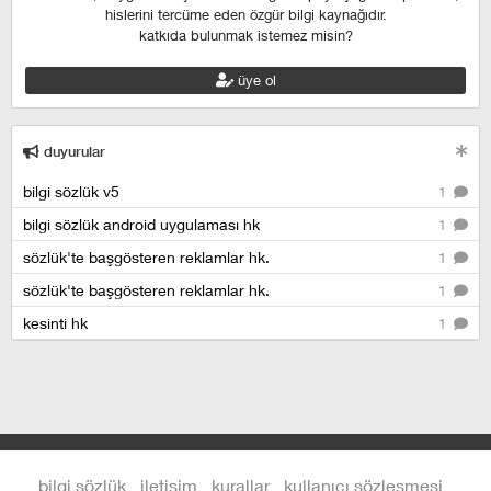
hislerini tercüme eden özgür bilgi kaynağıdır.
katkıda bulunmak istemez misin?
üye ol
duyurular
bilgi sözlük v5
1
bilgi sözlük android uygulaması hk
1
sözlük'te başgösteren reklamlar hk.
1
sözlük'te başgösteren reklamlar hk.
1
kesinti hk
1
bilgi sözlük
iletişim
kurallar
kullanıcı sözleşmesi