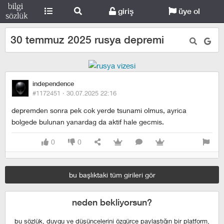
giriş
üye ol
30 temmuz 2025 rusya depremi
independence
#1172451 ·
30.07.2025 22:16
depremden sonra pek cok yerde tsunami olmus, ayrica
bolgede bulunan yanardag da aktif hale gecmis.
0
0
bu başlıktaki tüm girileri gör
neden bekliyorsun?
bu sözlük, duygu ve düşüncelerini özgürce paylaştığın bir platform,