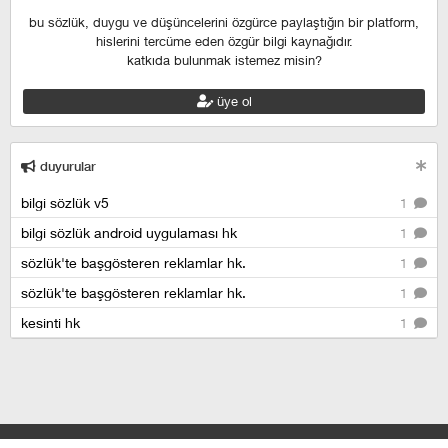
bu sözlük, duygu ve düşüncelerini özgürce paylaştığın bir platform,
hislerini tercüme eden özgür bilgi kaynağıdır.
katkıda bulunmak istemez misin?
üye ol
duyurular
bilgi sözlük v5
1
bilgi sözlük android uygulaması hk
1
sözlük'te başgösteren reklamlar hk.
1
sözlük'te başgösteren reklamlar hk.
1
kesinti hk
1