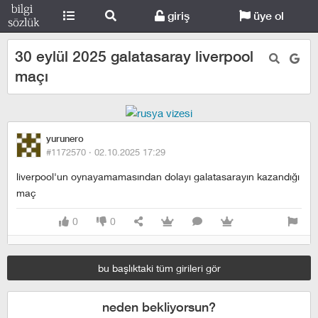
giriş
üye ol
30 eylül 2025 galatasaray liverpool
maçı
yurunero
#1172570 ·
02.10.2025 17:29
liverpool'un oynayamamasından dolayı galatasarayın kazandığı
maç
0
0
bu başlıktaki tüm girileri gör
neden bekliyorsun?