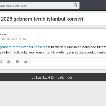
 2026 şebnem ferah istanbul konseri
ence
 ·
07.05.2026 15:12
şebnem ferah istanbul konseri
'nin biletlerinin dakikalar icerisinde tuke
atırlerin acikladigi yeni konser tarihi. biletler yarin satisa sunulacakmis
bu başlıktaki tüm girileri gör