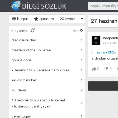
bugün
gündem
keşfet
27 haziran
en yeniler
ileri
independ
disclosure day
1
#1172949
masters of the universe
1
3 haziran 2026 
ardindan organiz
gora 4 gora
1
0
0
7 temmuz 2026 ankara nato zirvesi
1
sevdiniz mi beni
1
ölü deniz
2
19 haziran 2026 sözcü tv kemal
2
kılıçdaroğlu canlı yayını
cemil tugay
1