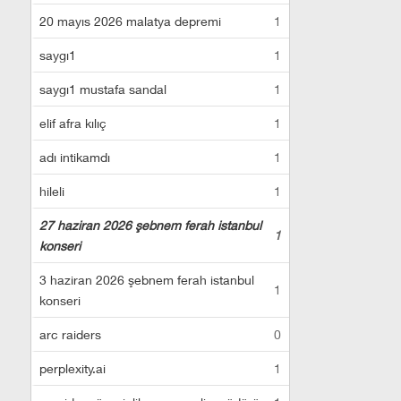
20 mayıs 2026 malatya depremi
1
saygı1
1
saygı1 mustafa sandal
1
elif afra kılıç
1
adı intikamdı
1
hileli
1
27 haziran 2026 şebnem ferah istanbul
1
konseri
3 haziran 2026 şebnem ferah istanbul
1
konseri
arc raiders
0
perplexity.ai
1