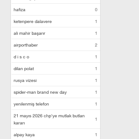
hafiza
0
ketenpere dalavere
1
ali mahir başarır
1
airporthaber
2
d i s c o
1
dilan polat
1
rusya vizesi
1
spider-man brand new day
1
yenilenmiş telefon
1
21 mayıs 2026 chp'ye mutlak butlan
1
kararı
alpay kaya
1