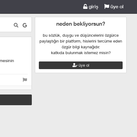
giriş
üye ol
neden bekliyorsun?
bu sözlük, duygu ve düşüncelerini özgürce
paylaştığın bir platform, hislerini tercüme eden
özgür bilgi kaynağıdır.
katkıda bulunmak istemez misin?
nmesinin
üye ol
.