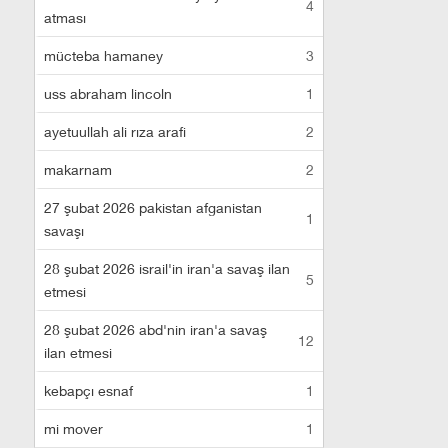
4
atması
mücteba hamaney
3
uss abraham lincoln
1
ayetuullah ali rıza arafi
2
makarnam
2
27 şubat 2026 pakistan afganistan
1
savaşı
28 şubat 2026 israil'in iran'a savaş ilan
5
etmesi
28 şubat 2026 abd'nin iran'a savaş
12
ilan etmesi
kebapçı esnaf
1
mi mover
1