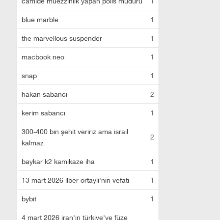
camide müezzinlik yapan polis müdürü
1
blue marble
1
the marvellous suspender
1
macbook neo
1
snap
1
hakan sabancı
2
kerim sabancı
1
300-400 bin şehit veririz ama israil
2
kalmaz
baykar k2 kamikaze iha
1
13 mart 2026 ilber ortaylı'nın vefatı
1
bybit
1
4 mart 2026 iran'ın türkiye'ye füze