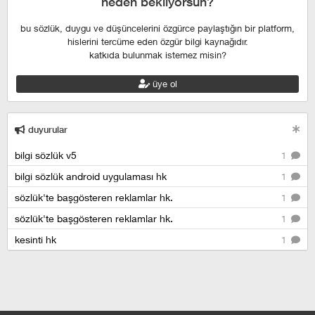
neden bekliyorsun?
bu sözlük, duygu ve düşüncelerini özgürce paylaştığın bir platform,
hislerini tercüme eden özgür bilgi kaynağıdır.
katkıda bulunmak istemez misin?
üye ol
duyurular
bilgi sözlük v5
1
bilgi sözlük android uygulaması hk
1
sözlük'te başgösteren reklamlar hk.
1
sözlük'te başgösteren reklamlar hk.
1
kesinti hk
1