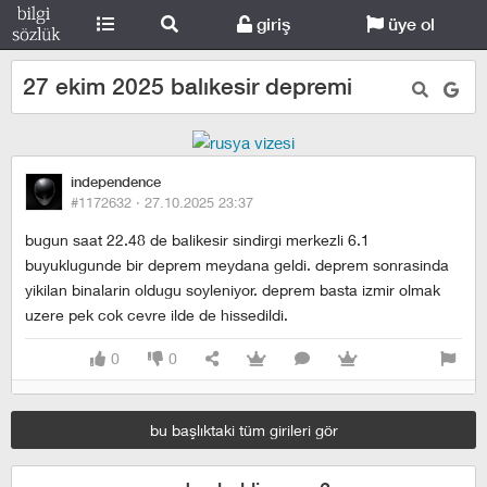
giriş
üye ol
27 ekim 2025 balıkesir depremi
independence
#1172632 ·
27.10.2025 23:37
bugun saat 22.48 de balikesir sindirgi merkezli 6.1
buyuklugunde bir deprem meydana geldi. deprem sonrasinda
yikilan binalarin oldugu soyleniyor. deprem basta izmir olmak
uzere pek cok cevre ilde de hissedildi.
0
0
bu başlıktaki tüm girileri gör