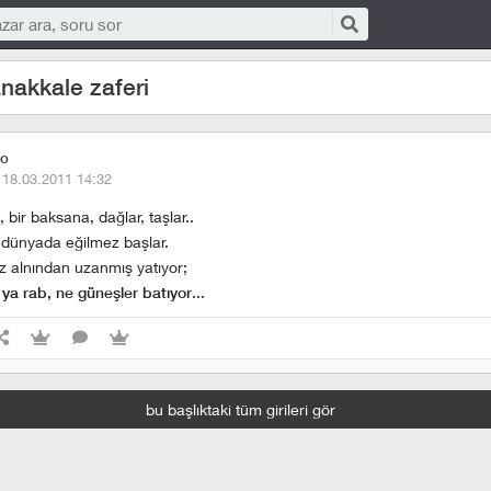
nakkale zaferi
co
·
18.03.2011 14:32
bir baksana, dağlar, taşlar..
 dünyada eğilmez başlar.
z alnından uzanmış yatıyor;
...
, ya rab, ne güneşler batıyor
bu başlıktaki tüm girileri gör