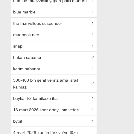
camide müezzinlik yapan polis müdürü
1
blue marble
1
the marvellous suspender
1
macbook neo
1
snap
1
hakan sabancı
2
kerim sabancı
1
300-400 bin şehit veririz ama israil
2
kalmaz
baykar k2 kamikaze iha
1
13 mart 2026 ilber ortaylı'nın vefatı
1
bybit
1
4 mart 2026 iran'ın türkiye'ye füze