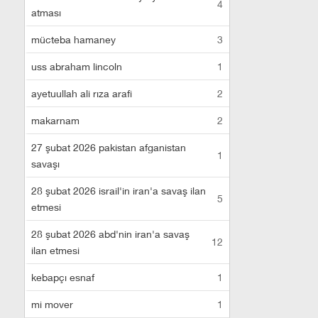
4
atması
mücteba hamaney
3
uss abraham lincoln
1
ayetuullah ali rıza arafi
2
makarnam
2
27 şubat 2026 pakistan afganistan
1
savaşı
28 şubat 2026 israil'in iran'a savaş ilan
5
etmesi
28 şubat 2026 abd'nin iran'a savaş
12
ilan etmesi
kebapçı esnaf
1
mi mover
1