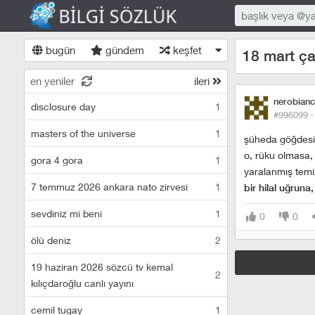
bugün
gündem
keşfet
18 mart ça
en yeniler
ileri
nerobian
disclosure day
1
#996099 
masters of the universe
1
şüheda göğdesi, 
o, rüku olmasa,
gora 4 gora
1
yaralanmış temi
7 temmuz 2026 ankara nato zirvesi
1
bir hilal uğruna
sevdiniz mi beni
1
0
0
ölü deniz
2
19 haziran 2026 sözcü tv kemal
2
kılıçdaroğlu canlı yayını
cemil tugay
1