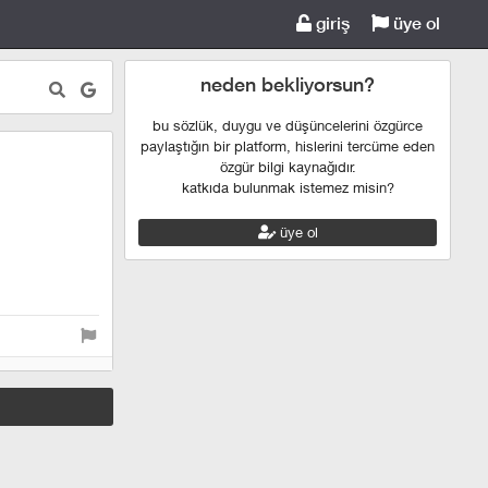
giriş
üye ol
neden bekliyorsun?
bu sözlük, duygu ve düşüncelerini özgürce
paylaştığın bir platform, hislerini tercüme eden
özgür bilgi kaynağıdır.
katkıda bulunmak istemez misin?
üye ol