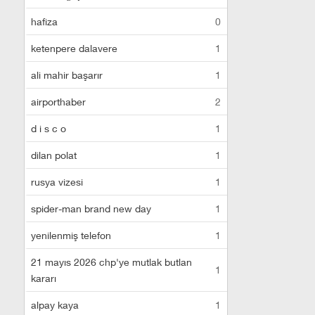
hafiza
0
ketenpere dalavere
1
ali mahir başarır
1
airporthaber
2
d i s c o
1
dilan polat
1
rusya vizesi
1
spider-man brand new day
1
yenilenmiş telefon
1
21 mayıs 2026 chp'ye mutlak butlan
1
kararı
alpay kaya
1