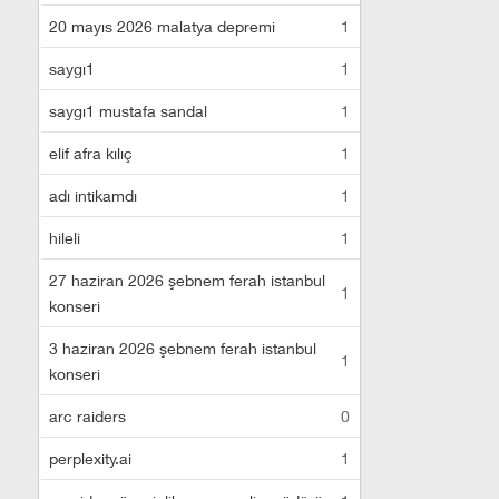
20 mayıs 2026 malatya depremi
1
saygı1
1
saygı1 mustafa sandal
1
elif afra kılıç
1
adı intikamdı
1
hileli
1
27 haziran 2026 şebnem ferah istanbul
1
konseri
3 haziran 2026 şebnem ferah istanbul
1
konseri
arc raiders
0
perplexity.ai
1