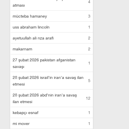
4
atması
mücteba hamaney
3
uss abraham lincoln
1
ayetuullah ali rıza arafi
2
makarnam
2
27 şubat 2026 pakistan afganistan
1
savaşı
28 şubat 2026 israil'in iran'a savaş ilan
5
etmesi
28 şubat 2026 abd'nin iran'a savaş
12
ilan etmesi
kebapçı esnaf
1
mi mover
1