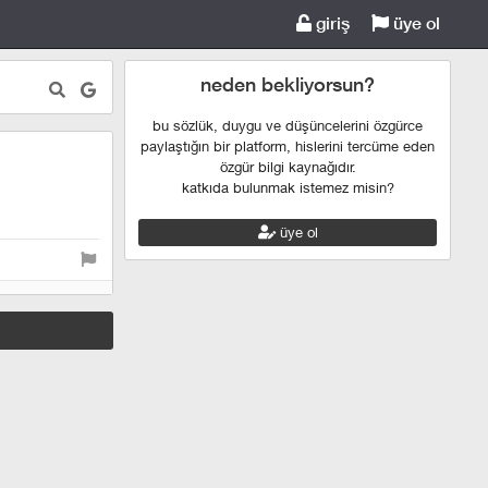
giriş
üye ol
neden bekliyorsun?
bu sözlük, duygu ve düşüncelerini özgürce
paylaştığın bir platform, hislerini tercüme eden
özgür bilgi kaynağıdır.
katkıda bulunmak istemez misin?
üye ol