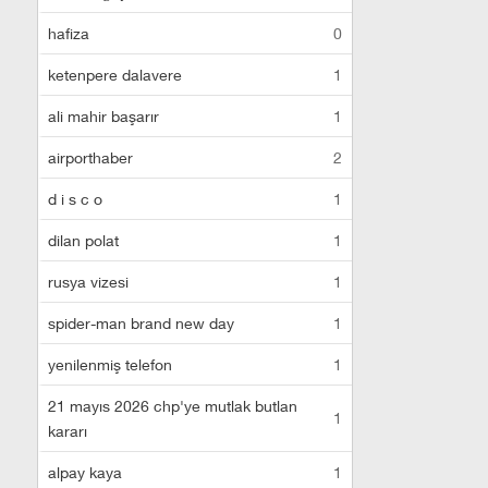
hafiza
0
ketenpere dalavere
1
ali mahir başarır
1
airporthaber
2
d i s c o
1
dilan polat
1
rusya vizesi
1
spider-man brand new day
1
yenilenmiş telefon
1
21 mayıs 2026 chp'ye mutlak butlan
1
kararı
alpay kaya
1