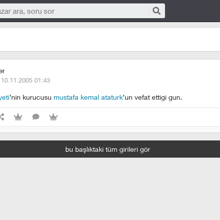
er
·
10.11.2005 01:43
yeti
’nin kurucusu
mustafa kemal ataturk
’un vefat ettigi gun.
bu başlıktaki tüm girileri gör