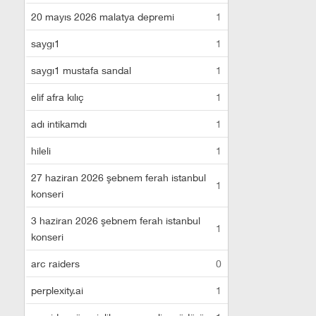
20 mayıs 2026 malatya depremi
1
saygı1
1
saygı1 mustafa sandal
1
elif afra kılıç
1
adı intikamdı
1
hileli
1
27 haziran 2026 şebnem ferah istanbul
1
konseri
3 haziran 2026 şebnem ferah istanbul
1
konseri
arc raiders
0
perplexity.ai
1