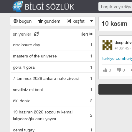
bugün
gündem
keşfet
10 kasım
en yeniler
ileri
deep driv
disclosure day
1
#136145 
masters of the universe
1
turkiye cumhuri
gora 4 gora
1
0
0
7 temmuz 2026 ankara nato zirvesi
1
sevdiniz mi beni
1
ölü deniz
2
19 haziran 2026 sözcü tv kemal
2
kılıçdaroğlu canlı yayını
cemil tugay
1