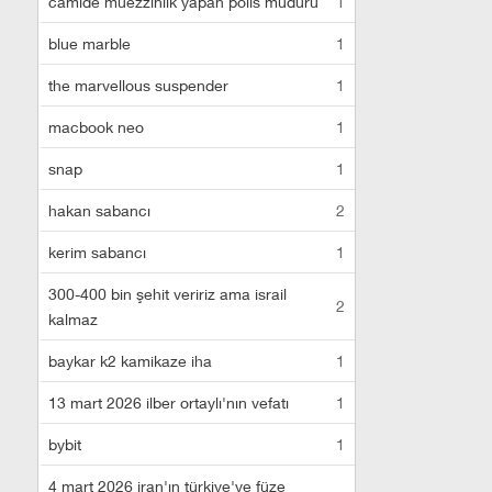
camide müezzinlik yapan polis müdürü
1
blue marble
1
the marvellous suspender
1
macbook neo
1
snap
1
hakan sabancı
2
kerim sabancı
1
300-400 bin şehit veririz ama israil
2
kalmaz
baykar k2 kamikaze iha
1
13 mart 2026 ilber ortaylı'nın vefatı
1
bybit
1
4 mart 2026 iran'ın türkiye'ye füze