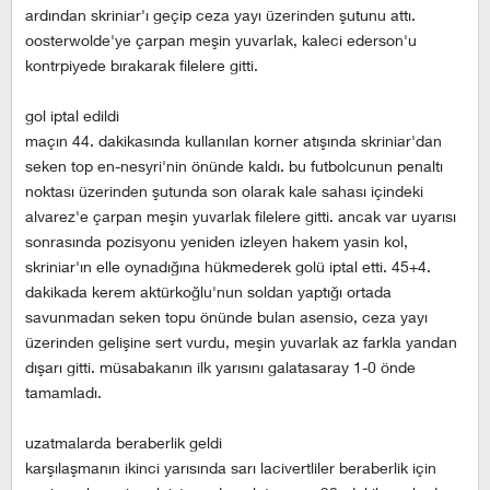
ardından skriniar'ı geçip ceza yayı üzerinden şutunu attı.
oosterwolde'ye çarpan meşin yuvarlak, kaleci ederson'u
kontrpiyede bırakarak filelere gitti.
gol i̇ptal edi̇ldi̇
maçın 44. dakikasında kullanılan korner atışında skriniar'dan
seken top en-nesyri'nin önünde kaldı. bu futbolcunun penaltı
noktası üzerinden şutunda son olarak kale sahası içindeki
alvarez'e çarpan meşin yuvarlak filelere gitti. ancak var uyarısı
sonrasında pozisyonu yeniden izleyen hakem yasin kol,
skriniar'ın elle oynadığına hükmederek golü iptal etti. 45+4.
dakikada kerem aktürkoğlu'nun soldan yaptığı ortada
savunmadan seken topu önünde bulan asensio, ceza yayı
üzerinden gelişine sert vurdu, meşin yuvarlak az farkla yandan
dışarı gitti. müsabakanın ilk yarısını galatasaray 1-0 önde
tamamladı.
uzatmalarda beraberli̇k geldi̇
karşılaşmanın ikinci yarısında sarı lacivertliler beraberlik için