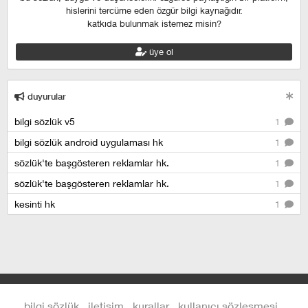
hislerini tercüme eden özgür bilgi kaynağıdır.
katkıda bulunmak istemez misin?
üye ol
duyurular
bilgi sözlük v5
1
bilgi sözlük android uygulaması hk
1
sözlük'te başgösteren reklamlar hk.
1
sözlük'te başgösteren reklamlar hk.
1
kesinti hk
1
bilgi sözlük
iletişim
kurallar
kullanıcı sözleşmesi