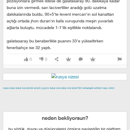
pozisyonlara girmek istese de galatasaray 90. dakikaya kadar
buna izin vermedi. sarı lacivertliler aradığı golü uzatma
dakikalarında buldu. 90+5'te levent mercan'ın sol kanattan
açtığı ortada jhon duran'ın kafa vuruşunda meşin yuvarlak
ağlarla buluştu. mücadele 1-1'lik eşitlikle noktalandı.
galatasaray bu beraberlikle puanını 33'e yükseltirken
fenerbahçe ise 32 yaptı.
0
0
rusya vizesi
dubai vize
sözlük scripti
iç giyim
dubai vize
dubai vize ücreti
flört
arkadaşlık
sohbet
mayo, bikini
izmir escort
maltepe escort
buca escort
denizli escort
çiğli
escort
çekmeköy escort
anadolu yakası escort
istanbul escort
şişli escort
esenyurt escort
beylikdüzü escort
neden bekliyorsun?
bu sözlük, duygu ve düşüncelerini özgürce paylaştığın bir platform,