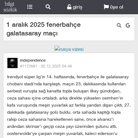
giriş
üye ol
1 aralık 2025 fenerbahçe
galatasaray maçı
independence
#1172681 ·
02.12.2025 04:48
trendyol süper lig'in 14. haftasında, fenerbahçe ile galatasaray
chobani stadı'nda karşılaştı. maçın 23. dakikasında kullanılan
serbest vuruşta sağ kanatta topla buluşan i̇lkay gündoğan,
ceza sahası içine ortaladı. arka direkte yükselen osimhen'in
kafa vuruşunda meşin yuvarlak az farkla yandan dışarı çıktı. 27.
dakikada galatasaray golü buldu. orta sahada kaptığı topla
rakip ceza sahasına hareketlenen sane, önce alvarez'i
ardından skriniar'ı geçip ceza yayı üzerinden şutunu attı.
oosterwolde'ye çarpan meşin yuvarlak, kaleci ederson'u