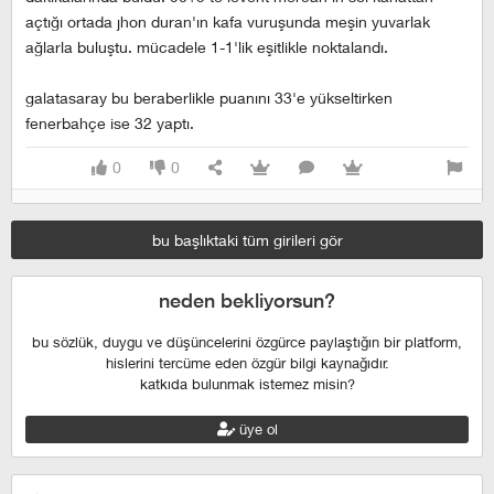
açtığı ortada jhon duran'ın kafa vuruşunda meşin yuvarlak
ağlarla buluştu. mücadele 1-1'lik eşitlikle noktalandı.
galatasaray bu beraberlikle puanını 33'e yükseltirken
fenerbahçe ise 32 yaptı.
0
0
bu başlıktaki tüm girileri gör
neden bekliyorsun?
bu sözlük, duygu ve düşüncelerini özgürce paylaştığın bir platform,
hislerini tercüme eden özgür bilgi kaynağıdır.
katkıda bulunmak istemez misin?
üye ol