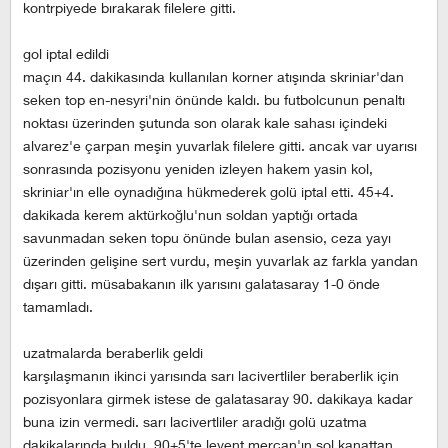
kontrpiyede bırakarak filelere gitti.
gol i̇ptal edi̇ldi̇
maçın 44. dakikasında kullanılan korner atışında skriniar'dan
seken top en-nesyri'nin önünde kaldı. bu futbolcunun penaltı
noktası üzerinden şutunda son olarak kale sahası içindeki
alvarez'e çarpan meşin yuvarlak filelere gitti. ancak var uyarısı
sonrasında pozisyonu yeniden izleyen hakem yasin kol,
skriniar'ın elle oynadığına hükmederek golü iptal etti. 45+4.
dakikada kerem aktürkoğlu'nun soldan yaptığı ortada
savunmadan seken topu önünde bulan asensio, ceza yayı
üzerinden gelişine sert vurdu, meşin yuvarlak az farkla yandan
dışarı gitti. müsabakanın ilk yarısını galatasaray 1-0 önde
tamamladı.
uzatmalarda beraberli̇k geldi̇
karşılaşmanın ikinci yarısında sarı lacivertliler beraberlik için
pozisyonlara girmek istese de galatasaray 90. dakikaya kadar
buna izin vermedi. sarı lacivertliler aradığı golü uzatma
dakikalarında buldu. 90+5'te levent mercan'ın sol kanattan