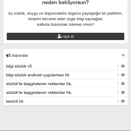
neden bekliyorsun?
bu sözlük, duygu ve düşüncelerini özgürce paylaştığın bir platform,
hislerini tercüme eden özgür bilgi kaynağıdır.
katkıda bulunmak istemez misin?
üye ol
duyurular
bilgi sözlük v5
1
bilgi sözlük android uygulaması hk
1
sözlük'te başgösteren reklamlar hk.
1
sözlük'te başgösteren reklamlar hk.
1
kesinti hk
1