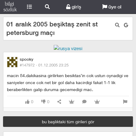
giriş
üye ol
01 aralık 2005 beşiktaş zenit st
petersburg maçı
spooky
#147972 ·
01.12.2005 23:25
macin 84.dakikasina girilirken besiktas’in cok ustun oynadigi ve
saniyeler once cok net bir gol daha kacirdigi fakat 1-1 lik
beraberlikten galip duruma gecemedigi mac.
0
0
bu başlıktaki tüm girileri gör